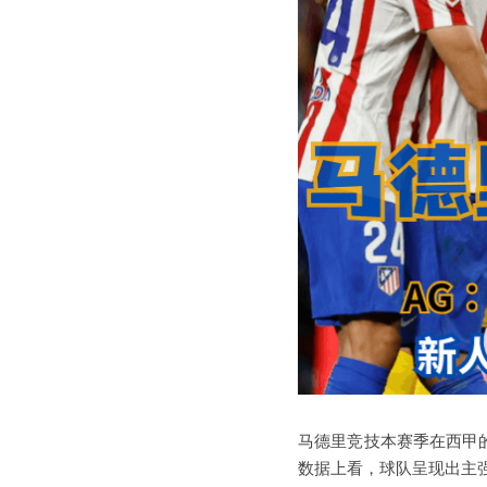
马德里竞技本赛季在西甲
数据上看，球队呈现出主