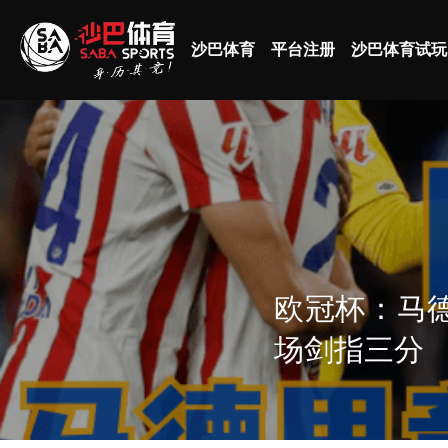
沙巴体育
平台注册
沙巴体育试玩
欧冠杯：
马
场剑指三分