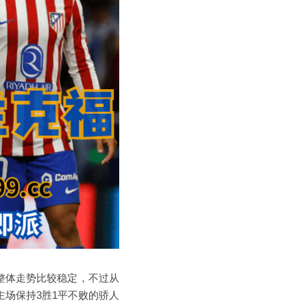
整体走势比较稳定
，
不过从
场保持3胜1平不败的骄人