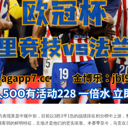
的表现算是中规中矩，目前以3胜3平1负的战绩排在积分榜中上游，
强客弱的鲜明特征，主场才是他们的坚实依靠。本赛季至今，马竞在主