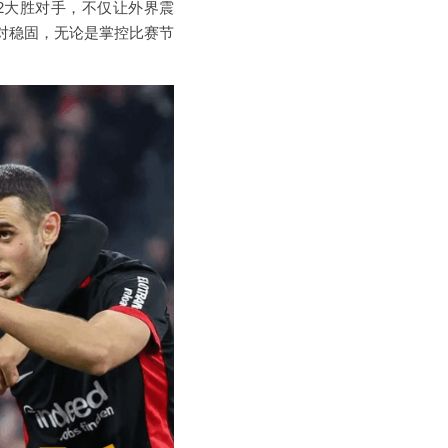
2大胜对手，不仅让外界震
对稳固
，
无论是掌控比赛节