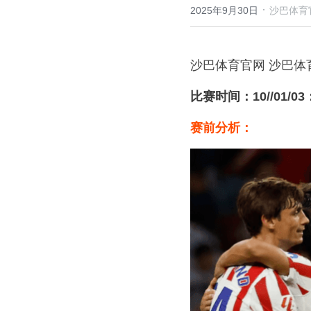
·
2025年9月30日
沙巴体育
沙巴体育官网 沙巴体
比赛时间：10//01/03
赛前分析：