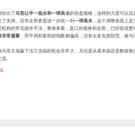
接给出了
马竞让半一低水和一球高水
的初盘规格
，
这样的力度可以说
足了支持。后市走势更是进一步统一到
一球高水
，这个调整表面上是
是机构的常见操作手法
，
整体来看，盘口的规格和走势，已经很清楚
数非常凝聚
，而平局和客胜的指数都偏高，没有太多实质防范
，
换句
场马竞主场赢下法兰克福的机会非常大
，
无论是从基本面还是数据角
之选。
75