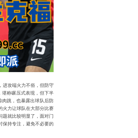
，进攻端火力不俗，但防守
，堪称碾压式表现
，
但下半
惊肉跳，也暴露出球队后防
的火力让球队在大部分比赛
问题就比较明显了
，
面对门
时保持专注，避免不必要的