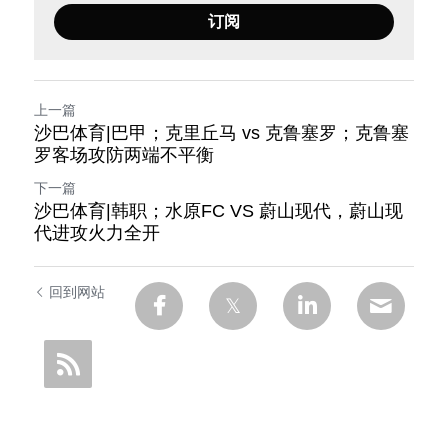
订阅
上一篇
沙巴体育|巴甲；克里丘马 vs 克鲁塞罗；克鲁塞
罗客场攻防两端不平衡
下一篇
沙巴体育|韩职；水原FC VS 蔚山现代，蔚山现
代进攻火力全开
回到网站