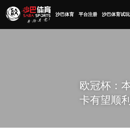
沙巴体育
平台注册
沙巴体育试玩
欧冠杯：本
卡有望顺