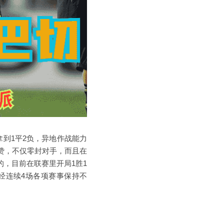
拿到1平2负，异地作战能力
赞
，
不仅零封对手，而且在
，目前在联赛里开局1胜1
经连续4场各项赛事保持不