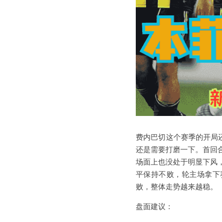
费内巴切这个赛季的开局
还是需要打磨一下。首回
场面上也没处于明显下风
平保持不败
，
轮主场拿下
败，整体走势越来越稳。
盘面建议：