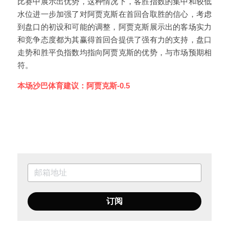
比赛中展示出优势，这种情况下，客胜指数的集中和较低
水位进一步加强了对阿贾克斯在首回合取胜的信心，考虑
到盘口的初设和可能的调整，阿贾克斯展示出的客场实力
和竞争态度都为其赢得首回合提供了强有力的支持，盘口
走势和胜平负指数均指向阿贾克斯的优势，与市场预期相
符。
本场沙巴体育建议：阿贾克斯-0.5
订阅