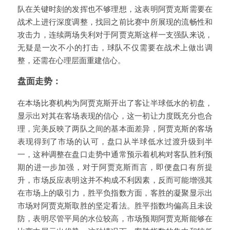
队在关键时刻的发挥也不够理想，这表明阿贾克斯需要在
战术上进行深度调整，找回之前比赛中所展现的流畅性和
攻击力，连续两场失利对于阿贾克斯这样一支强队来说，
无疑是一次不小的打击，球队不仅需要在战术上做出调
整，还需在心理层面重建信心。
盘面走势：
在本场比赛机构为阿贾克斯开出了客让半球低水的初盘，
显示出对其在客场表现的信心，这一初让力度既充分也合
理，完美反映了两队之间的基本面差异，阿贾克斯的客场
表现得到了市场的认可，盘口从半球低水过渡升级到半
一，这种调整在盘口走势中通常预示着机构对客队胜利预
期的进一步加强，对于阿贾克斯而言，即便盘口有所提
升，市场反应表明这并不构成不利因素，反而可能增强其
在市场上的吸引力，胜平负指数方面，客胜的凝聚显示出
市场对阿贾克斯取胜的坚定看法。胜平指数均偏高且未设
防，表明尽管平局的水位较高，市场预期阿贾克斯能够在