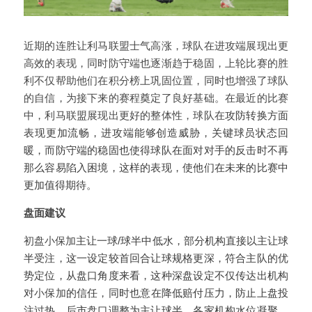
近期的连胜让利马联盟士气高涨，球队在进攻端展现出更
高效的表现，同时防守端也逐渐趋于稳固，上轮比赛的胜
利不仅帮助他们在积分榜上巩固位置，同时也增强了球队
的自信，为接下来的赛程奠定了良好基础。在最近的比赛
中，利马联盟展现出更好的整体性，球队在
攻防转换方面
表现更加流畅，进攻端能够创造威胁，关键球员状态回
暖，而防守端的稳固也使得球队在面对对手的反击时不再
那么容易陷入困境，这样的表现，使他们在未来的比赛中
更加值得期待。
盘面建议
初盘小保加
主让一球/球半中低水，部分机构直接以主让球
半受注，这一设定较首回合让球规格更深，符合主队的优
势定位，从盘口角度来看，这种深盘设定不仅传达出机构
对
小保加
的信任，同时也意在降低赔付压力，防止上盘投
注过热。后市盘口调整为主让球半，各家机构水位凝聚，