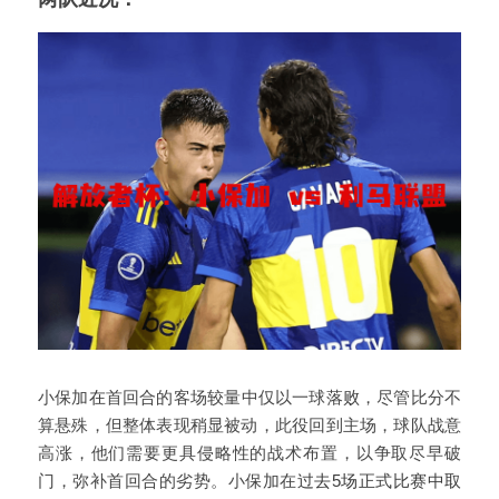
小保加
在
首回合的客场较量中仅以一球落败，尽管比分不
算悬殊，但整体表现稍显被动，此役回到主场，球队战意
高涨，他们需要更具侵略性的战术布置，以争取尽早破
门，弥补首回合的劣势。小保加在
过去5场正式比赛中取