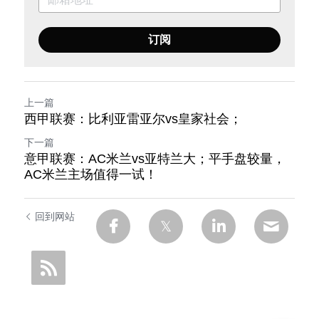
订阅
上一篇
西甲联赛：比利亚雷亚尔vs皇家社会；
下一篇
意甲联赛：AC米兰vs亚特兰大；平手盘较量，
AC米兰主场值得一试！
回到网站