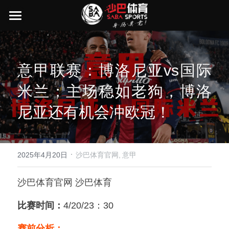
沙巴体育
平台注册
意甲
联赛：
博洛尼亚vs国际
沙巴体育试玩
米兰
；主场稳如老狗，博洛
比赛预测/赛事资讯
尼亚还有机会冲欧冠！
联系客服
·
关于沙巴
2025年4月20日
沙巴体育官网,
意甲
服务项目
沙巴体育官网 沙巴体育
比赛时间：
4/20/23：30
登入/注册
赛前分析：