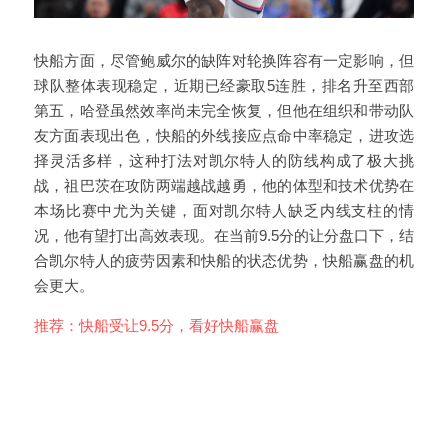
快船方面，尽管鲍威尔的缺阵对轮换阵容有一定影响，但
球队整体表现稳定，近期已经豪取5连胜，排名升至西部
第五，哈登虽然效率尚未完全恢复，但他在组织和带动队
友方面表现出色，快船的外线接应点命中率稳定，进攻选
择灵活多样，这种打法对凯尔特人的防线构成了极大挑
战，祖巴茨在攻防两端越战越勇，他的体型和技术优势在
本场比赛中尤为关键，面对凯尔特人缺乏内线支柱的情
况，他有望打出高效表现。在当前9.5分的让分盘口下，结
合凯尔特人的疲劳因素和快船的状态优势，快船赢盘的机
会更大。
推荐：快船受让9.5分，看好快船赢盘