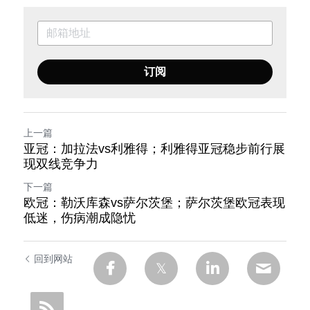
订阅
上一篇
亚冠：加拉法vs利雅得；利雅得亚冠稳步前行展
现双线竞争力
下一篇
欧冠：勒沃库森vs萨尔茨堡；萨尔茨堡欧冠表现
低迷，伤病潮成隐忧
回到网站