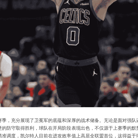
赛季，充分展现了卫冕军的底蕴和深厚的战术储备。无论是面对强队
硬的防守取得胜利，球队在开局阶段表现出色，不仅源于上赛季的默
精准调度，凯尔特人目前在进攻效率值上高居全联盟首位，这得益于