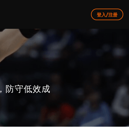
登入/注册
佳，防守低效成