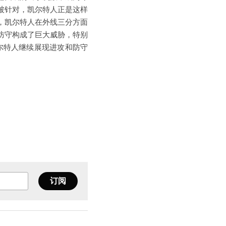
被针对，凯尔特人正是这样
，凯尔特人在外线三分方面
防守构成了巨大威胁，特别
尔特人继续展现进攻和防守
订阅