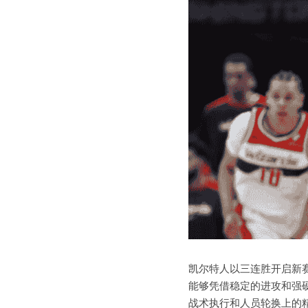
凯尔特人以三连胜开启新
能够凭借稳定的进攻和强
战术执行和人员轮换上的