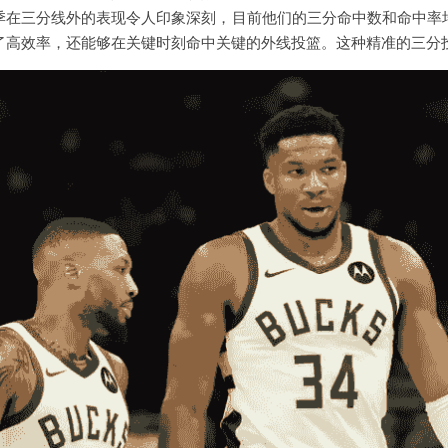
季在三分线外的表现令人印象深刻，目前他们的三分命中数和命中率
了高效率，还能够在关键时刻命中关键的外线投篮。这种精准的三分