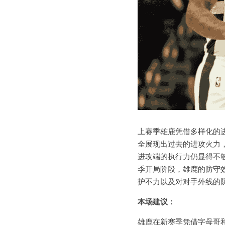
上赛季雄鹿凭借多样化的
全展现出过去的进攻火力
进攻端的执行力仍显得不
季开局阶段，雄鹿的防守
护不力以及对对手外线的
本场建议：
雄鹿在新赛季凭借字母哥