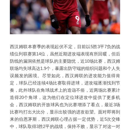
西汉姆联本赛季的表现起伏不定，目前以5胜3平7负的战
绩位列联赛第14位，虽然近期进攻端表现有所回暖，但后
防线的漏洞依然是球队的主要隐忧，近10场比赛，西汉姆
联场均失球高达1.9个，暴露出防守端的组织问题和个人失
误频发的困境。尽管如此，西汉姆联的进攻能力值得肯
定，球队已经连续4场比赛取得进球，进攻端逐渐找到节
奏，此外球队在角球战术上的造诣不俗，近两场比赛累计
造得20个角球，这为他们在定位球进攻中提供了更多机
会，西汉姆联的开放球风也为比赛增添了看点，最近3场
比赛均打出大比分，显示出较强的进攻欲望。面对即将到
来的伯恩茅斯，西汉姆联心理占据一定优势，近5次交锋
中，球队取得3胜2平的战绩，保持不败，显示了对这一对