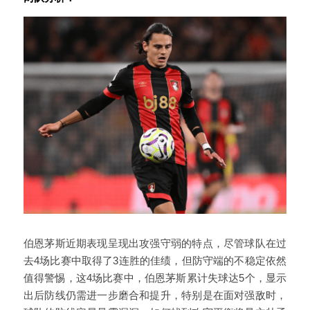
伯恩茅斯近期表现呈现出攻强守弱的特点，尽管球队在过
去4场比赛中取得了3连胜的佳绩，但防守端的不稳定依然
值得警惕，这4场比赛中，伯恩茅斯累计失球达5个，显示
出后防线仍需进一步磨合和提升，特别是在面对强敌时，