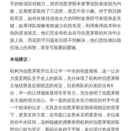
手的较强应对能力，然而伯恩茅斯本赛季攻防表现较为均
衡，近期更是取得了三连胜，状态不容小觑。对于西汉姆
联而言，如何在保持进攻火力的同时改善防守表现将是关
键，如果球队能够有效减少后防失误，利用角球战术和火
热的进攻状态，他们完全有机会在与伯恩茅斯的对决中占
据上风，而若防守问题依旧得不到解决，他们恐怕难以稳
住场上的局势，甚至可能重蹈覆辙。
本场建议：
机构为伯恩茅斯开出主让半一中水的初盘规格，这一让步
力度是两队交手史上的新高，充分体现了机构对伯恩茅斯
主场优势及近期状态的肯定，目前两队积分差距仅有6
分，半一的让球规格显得非常有力，充分表明了伯恩茅斯
在主场的强大信心。半一盘的设定在实力相近的对手中是
一个较深的让步，尤其是在伯恩茅斯近期表现稳定的背景
下，更显支持力度，后市盘口走势未见明显变动，水位保
持在中水区间，这种稳健的调整表明机构对伯恩茅斯的取
胜信心较为坚定，筹码分布趋于平衡，未出现过热或异常