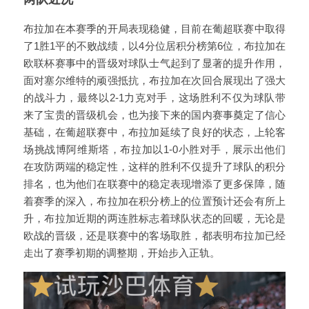
布拉加在本赛季的开局表现稳健，目前在葡超联赛中取得
了1胜1平的不败战绩，以4分位居积分榜第6位，布拉加在
欧联杯赛事中的晋级对球队士气起到了显著的提升作用，
面对塞尔维特的顽强抵抗，布拉加在次回合展现出了强大
的战斗力，最终以2-1力克对手，这场胜利不仅为球队带
来了宝贵的晋级机会，也为接下来的国内赛事奠定了信心
基础，在葡超联赛中，布拉加延续了良好的状态，上轮客
场挑战博阿维斯塔，布拉加以1-0小胜对手，展示出他们
在攻防两端的稳定性，这样的胜利不仅提升了球队的积分
排名，也为他们在联赛中的稳定表现增添了更多保障，随
着赛季的深入，布拉加在积分榜上的位置预计还会有所上
升，布拉加近期的两连胜标志着球队状态的回暖，无论是
欧战的晋级，还是联赛中的客场取胜，都表明布拉加已经
走出了赛季初期的调整期，开始步入正轨。