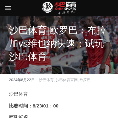
沙巴体育
沙巴体育|欧罗巴：布拉
平台注册
加vs维也纳快速；试玩
沙巴体育试玩
沙巴体育
比赛预测/赛事资讯
联系客服
·
关于沙巴
2024年8月22日
沙巴体育,
沙巴体育官网,
欧罗巴
服务项目
沙巴体育
比赛时间：8/23/01：00
登入/注册
两队近况