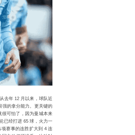
从去年 12 月以来，球队近 
样有很强的拿分能力。更关键的
这就很可怕了
，
因为曼城本来
已经打进 65 球，火力一
项赛事的连胜扩大到 4 连