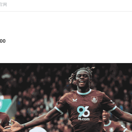
官网
00