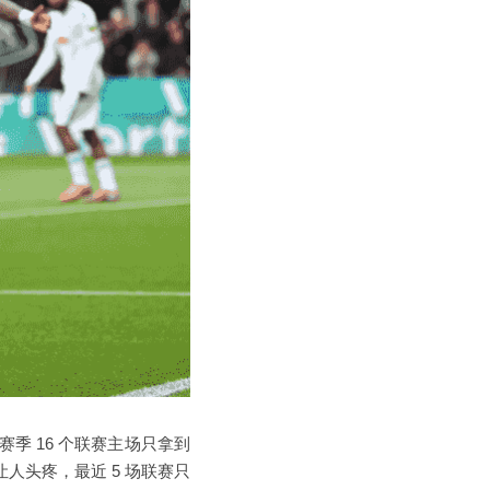
季 16 个联赛主场只拿到 
让人头疼
，
最近 5 场联赛只