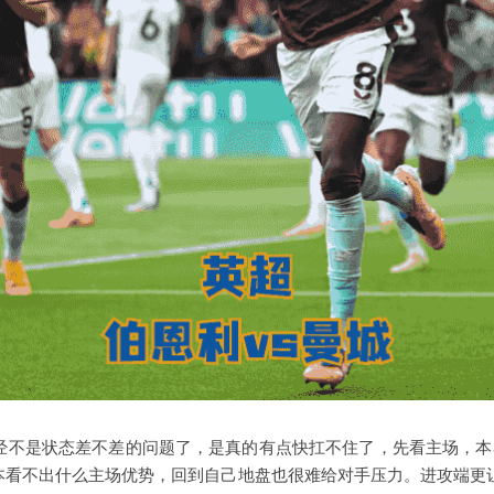
经不是状态差不差的问题了，是真的有点快扛不住了
，
先看主场，本赛
这成绩基本看不出什么主场优势，回到自己地盘也很难给对手压力。进攻端更