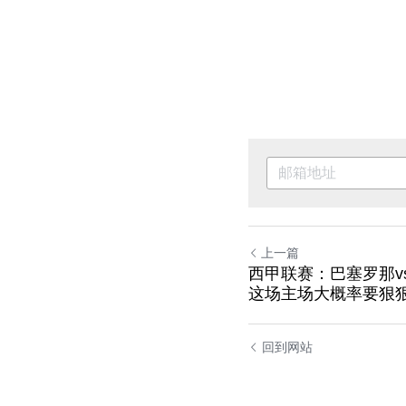
上一篇
西甲联赛：巴塞罗那v
这场主场大概率要狠
回到网站