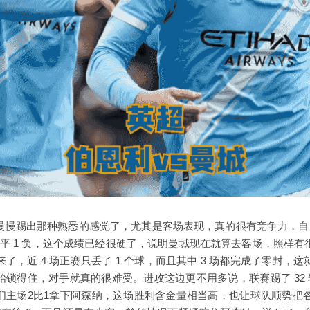
慢慢踢出那种熟悉的感觉了
，
尤其是客场表现，真的很有竞争力
，
自
胜 3 平 1 负，这个成绩已经很硬了，说明曼城现在就算去客场，照
来了
，
近 4 场正赛只丢了 1 个球，而且其中 3 场都完成了零封，
锁得住，对手就真的很难受。进攻这边更不用多说，联赛踢了 32 轮
主场2比1拿下阿森纳，这场胜利含金量相当高，也让球队顺势把各