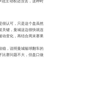
争冠主动权还没丢，这种时
是很认可
，
只是这个盘虽然
挺关键，曼城这边很快就连
被动变化
，
再结合周末赛果
较稳，说明曼城输球翻车的
下比赛问题不大，但盘口做