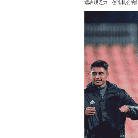
端表现乏力，创造机会的