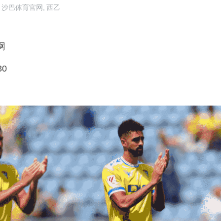
沙巴体育官网,
西乙
网
30