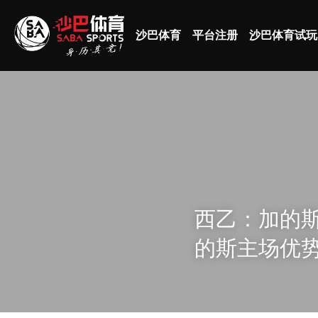
沙巴体育
平台注册
沙巴体育试玩
西乙：加的斯
的斯主场优