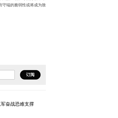
防守端的脆弱性或将成为致
订阅
孤军奋战恐难支撑