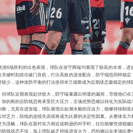
凭借6场胜利的出色表现，球队在攻守两端均展现了较高的水准，进
在关键时刻抓住破门良机，打出高效的进攻配合，防守端也同样稳定
对较少，这种攻防平衡的打法使得米兰德斯成为近期状态最稳定的球
，但球队近期表现起伏较大，防守端暴露出明显的漏洞，导致他们在
，加的斯的后防线恐将承受巨大压力，主场优势恐难以转化为实际战
均衡，尤其在进攻端，球队展现出如潮水般的压迫力，能够持续制造
应对乏力，防线的连续失误或将成为比赛的决定性因素。从整体实力
更为流畅，球队在面对实力相近或稍逊的对手时，往往能够凭借稳健
的防线状态不佳，加上球队缺乏持续进攻火力，恐怕难以在本场比赛