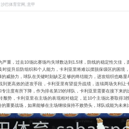
沙巴体育官网,
意甲
严重，过去10场比赛场均失球数达到1.5球，防线的稳定性欠佳
及时提升后防组织和个人能力，卡利亚里将难以摆脱保级区的困境，尽
够的威胁力，球队在关键时刻缺乏足够的终结能力，进攻组织也略显
找到更高效的进攻手段，卡利亚里有望提升战绩，连续两场失利让
和专注度有所下降，作为排名第19的球队，卡利亚里需要在接下来的
转颓势，卡利亚里在主场的表现相对稳定，近10个主场比赛取得3胜
分的重要战场，如果能够在主场继续保持不败势头，球队或能为未来