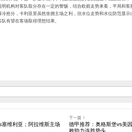
说明机构对客队取分存在一定的警惕，结合欧赔走势来看，平局和客
爆冷抢分，卡利亚里虽然坐拥主场之利，但水位走势和水位防范显示
客队有望在客场取得理想结果。
下一篇
s塞维利亚；阿拉维斯主场
德甲推荐：奥格斯堡vs美
败助力连胜势头