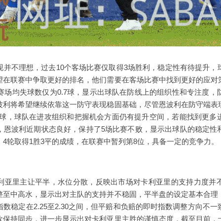
现并不理想，过去10个客场比赛仅取得3场胜利，稳定性有待提升，
望在联赛中争取更好的排名，他们需要在客场比赛中找到更好的应对
赛场均失球数仅为0.7球，显示出球队在防线上的组织性和专注度
波利将希望继续依靠这一防守表现稳固基础，尽管恩波利在防守端表
.2球，球队在进攻组织和把握机会方面仍有提升空间，若能找到更多
，恩波利近期状态良好，保持了5场比赛不败，显示出球队的稳定性
4轮取得1胜3平的成绩，在联赛中暂列第8位，具备一定的竞争力。
利亚里主让平半，水位分散，反映出市场对卡利亚里的支持力度并
整至中高水，显示出对主队的支持并不稳固，平半盘的设定基本合理
数稳定在2.25至2.30之间，但平赔和负赔的即时指数调整方向不
欧保持同步，进一步显示出对卡利亚里主胜的谨慎态度，截至目前，