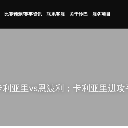
比赛预测/赛事资讯
联系客服
关于沙巴
服务项目
卡利亚里vs恩波利；卡利亚里进攻