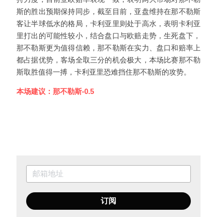
斯的胜出预期保持同步，截至目前，亚盘维持在那不勒斯
客让半球低水的格局，卡利亚里则处于高水，表明卡利亚
里打出的可能性较小，结合盘口与欧赔走势，生死盘下，
那不勒斯更为值得信赖，那不勒斯在实力、盘口和赔率上
都占据优势，客场全取三分的机会极大，本场比赛那不勒
斯取胜值得一搏，卡利亚里恐难挡住那不勒斯的攻势。
本场建议：那不勒斯-0.5
订阅