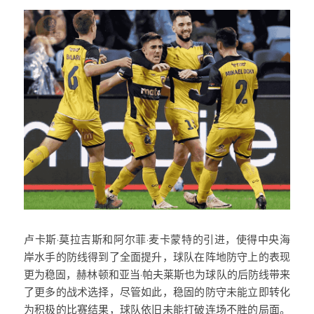
卢卡斯·莫拉吉斯和阿尔菲·麦卡蒙特的引进，使得中央海
岸水手的防线得到了全面提升，球队在阵地防守上的表现
更为稳固，赫林顿和亚当·帕夫莱斯也为球队的后防线带来
了更多的战术选择，尽管如此，稳固的防守未能立即转化
为积极的比赛结果，球队依旧未能打破连场不胜的局面。