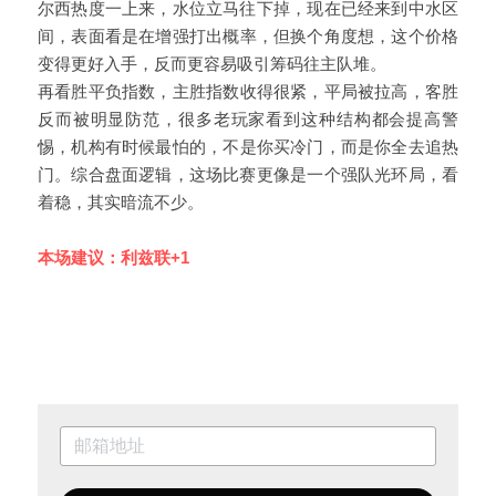
尔西热度一上来，水位立马往下掉，现在已经来到中水区
间
，
表面看是在增强打出概率，但换个角度想，这个价格
变得更好入手，反而更容易吸引筹码往主队堆。
再看胜平负指数
，
主胜指数收得很紧
，
平局被拉高
，
客胜
反而被明显防范
，
很多老玩家看到这种结构都会提高警
惕
，
机构有时候最怕的，不是你买冷门，而是你全去追热
门。综合盘面逻辑，这场比赛更像是一个强队光环局
，
看
着稳，其实暗流不少。
本场建议：
利兹联
+1