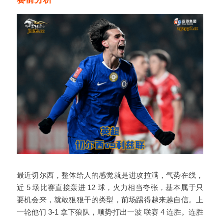
最近切尔西，整体给人的感觉就是进攻拉满，气势在线
，
近 5 场比赛直接轰进 12 球，火力相当夸张，基本属于只
要机会来，就敢狠狠干的类型，前场踢得越来越自信。上
一轮他们 3-1 拿下狼队，顺势打出一波 联赛 4 连胜。连胜