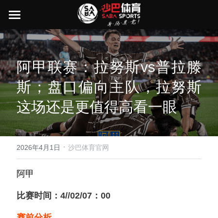
沙巴体育
平台注册
阿甲
联赛：
拉努斯vs普拉滕
沙巴体育试玩
斯；
盘口偏向主队，拉努斯
比赛预测/赛事资讯
这场还是更值得高看一眼
联系客服
·
关于沙巴
2026年4月1日
沙巴体育官网
服务项目
阿甲
比赛时间：4//02/07：00
登入/注册
赛前分析