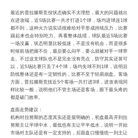
最近的普拉滕斯竞技状态确实不太理想，最大的问题就出
在进攻端
，
近5场比赛一共才打进1个球，场均进球连1球
都不到，这种火力说实话很难给对手形成持续压力，比赛
踢起来也会特别吃力。再看整体战绩，球队最近5场比赛
一场没赢，状态明显比较低迷
，
不是没有机会，而是很多
时候前场把握不住，最后要么闷平，要么就被对手一球带
走。不过这支球队也不是完全没有亮点，防守其实还算可
以
，
近5场比赛只丢了4个球，场均失球不到1球，说明后
防线整体还是有一定韧性的，比赛不至于轻易崩盘。客场
方面，普拉滕斯竞技近5个客场一共打进3球，进攻表现同
样比较一般，说明他们不管主场还是客场，眼下最头疼的
都是破门效率。
盘面走势建议：
机构对拉努斯的态度其实还是挺明确的
，
初盘最高开到拉
努斯主让半球中水，最低也有主让平半低水，说明一开始
市场对主队还是有一定支持的
，
后面盘口慢慢统一到主让