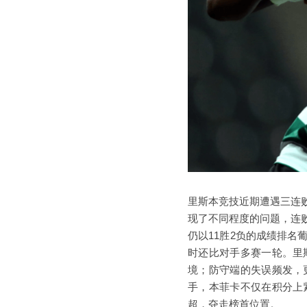
里斯本竞技近期遭遇三连
现了不同程度的问题，连
仍以11胜2负的成绩排
时还比对手多赛一轮。里
境；防守端的失误频发，
手，本菲卡不仅在积分上
超，夺走榜首位置。