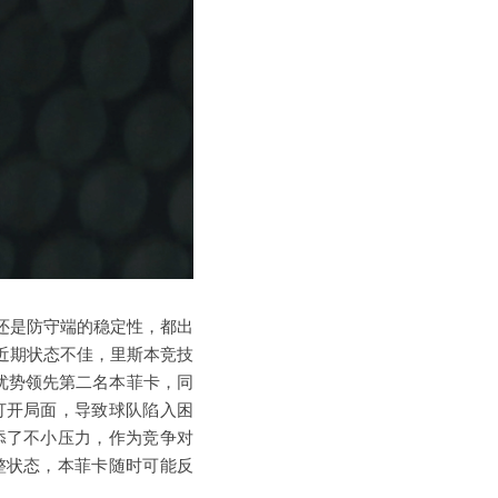
还是防守端的稳定性，都出
近期状态不佳，里斯本竞技
优势领先第二名本菲卡，同
打开局面，导致球队陷入困
添了不小压力，作为竞争对
整状态，本菲卡随时可能反