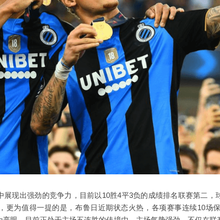
中展现出强劲的竞争力，目前以10胜4平3负的成绩排名联赛第二，
，更为值得一提的是，布鲁日近期状态火热，各项赛事连续10场保
为亮眼，目前正处于主场五连胜的佳境中，主场气势强劲，不仅在联