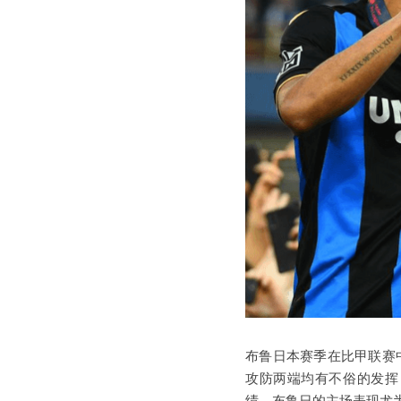
布鲁日本赛季在比甲联赛
攻防两端均有不俗的发挥
绩。布鲁日的主场表现尤