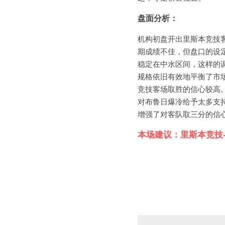
盘面分析：
机构初盘开出里斯本竞技
期成绩不佳，但盘口的设
稳定在中水区间，这样的
规格依旧有效地平衡了市
竞技客场取胜的信心较高
对布鲁日爆冷给予太多支
增强了对客队取三分的信
本场建议：里斯本竞技-0