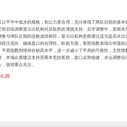
客让平半中低水的规格，初让力度合理，充分体现了两队目前的基本
定和后续调整显示出机构对其取胜的谨慎支持。后市调整中，里斯本
调整与球队近期的连败成绩相符，显示出机构意图通过适当提高水位
场投注流向，确保盘口的合理性。欧赔方面，客胜指数表现出明显的
。平局指数则维持在较高水平，进一步减小了平局的可能性，主胜指
持，本场比赛建议支持里斯本竞技客胜，盘口走势稳健，水位调整合
心，值得重点关注。
.25