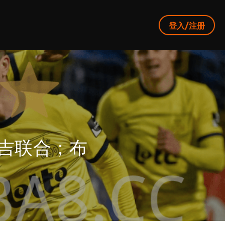
登入/注册
圣吉联合；布