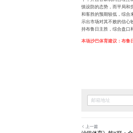
慎设防的态势，而平局和
和客胜的预期较低，综合
示出市场对其不败的信心
持布鲁日主胜，综合盘口
本场沙巴体育建议：布鲁日-0
上一篇