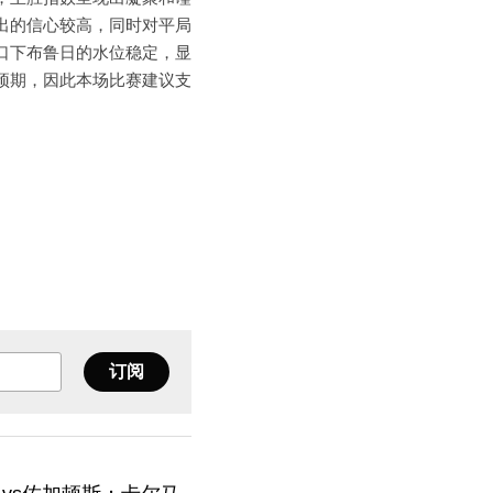
出的信心较高，同时对平局
口下布鲁日的水位稳定，显
预期，因此本场比赛建议支
订阅