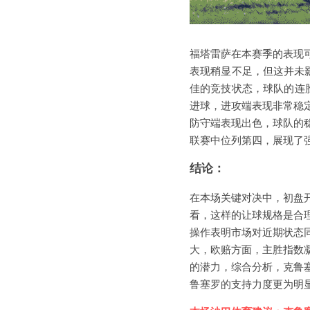
福塔雷萨在本赛季的表现
表现稍显不足，但这并未
佳的竞技状态，球队的连
进球，进攻端表现非常稳
防守端表现出色，球队的
联赛中位列第四，展现了
结论：
在本场关键对决中，初盘
看，这样的让球规格是合
操作表明市场对近期状态
大，欧赔方面，主胜指数
的潜力，综合分析，克鲁
鲁塞罗的支持力度更为明