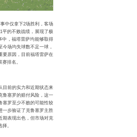
事中仅拿下2场胜利，客场
1平的不败战绩，展现了极
事中，福塔雷萨均能够取得
至今场均失球数不足一球，
重要原因，目前福塔雷萨在
联赛排名。
队目前的实力和近期状态来
克鲁塞罗的赔付风险，这一
鲁塞罗至少不败的可能性较
进一步验证了克鲁塞罗主胜
近期表现出色，但市场对克
选择。