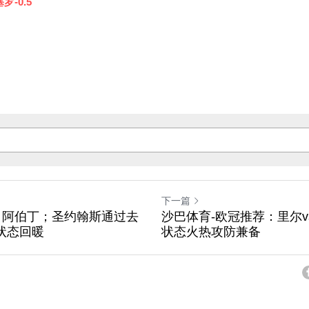
-0.5
下一篇
s 阿伯丁；圣约翰斯通过去
沙巴体育-欧冠推荐：里尔
期状态回暖
状态火热攻防兼备