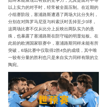
始终未能展现出有效的竞争力，尤其是面对中等
以上实力的对手时，经常被全面压制。在近期的
小组赛阶段，塞浦路斯遭遇了两场大比分失利，
分别在对阵罗马尼亚与科索沃时丢掉至少3球，
这两场比赛不仅从比分上反映出两队实力的悬
殊，也暴露了塞浦路斯在防守端的明显短板。在
此前的欧洲国家联赛中，塞浦路斯同样未能有所
突破，6场比赛中仅取得2胜4负的成绩，其中唯
一较有分量的胜利也只是来自实力同样有限的立
陶宛。