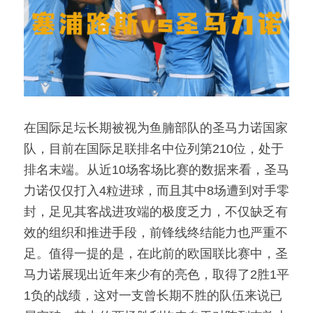
在国际足坛长期被视为鱼腩部队的圣马力诺国家
队，目前在国际足联排名中位列第210位，处于
排名末端。从近10场客场比赛的数据来看，圣马
力诺仅仅打入4粒进球，而且其中8场遭到对手零
封，足见其客战进攻端的极度乏力，不仅缺乏有
效的组织和推进手段，前锋线终结能力也严重不
足。值得一提的是，在此前的欧国联比赛中，圣
马力诺展现出近年来少有的亮色，取得了2胜1平
1负的战绩，这对一支曾长期不胜的队伍来说已