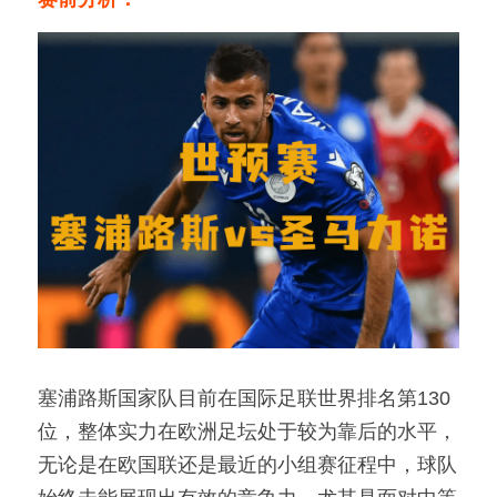
塞浦路斯国家队目前在国际足联世界排名第130
位，整体实力在欧洲足坛处于较为靠后的水平，
无论是在欧国联还是最近的小组赛征程中，球队