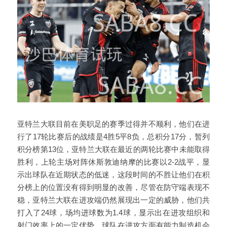
亚特兰大联目前在美职足的赛季过得并不顺利，他们在进
行了17轮比赛后的战绩是4胜5平8负，总积分17分，暂列
积分榜第13位，亚特兰大联在最近的两轮比赛中未能取得
胜利，上轮主场对阵休斯敦迪纳摩的比赛以2-2战平，显
示出球队在近期状态的低迷，这段时间的不胜让他们在积
分榜上的位置没有得到明显的改善，尽管在防守端表现不
稳，亚特兰大联在进攻端仍然展现出一定的威胁，他们共
打入了24球，场均进球数为1.4球，显示出在进攻组织和
射门效率上的一定优势，球队在进攻方面有能力制造机会