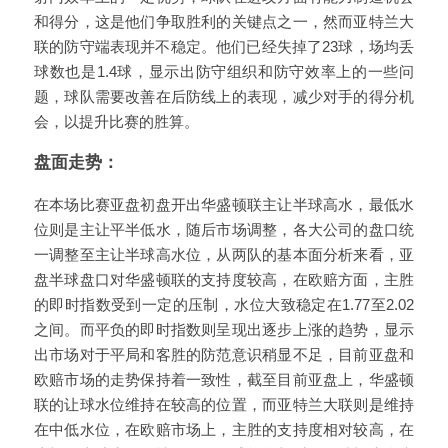
和得分，这是他们争取胜利的关键点之一，然而亚特兰大
联的防守端表现并不稳定。他们已经失掉了23球，场均丢
球数也是1.4球，显示出防守组织和防守效率上的一些问
题，球队需要改善在后防线上的表现，减少对手的得分机
会，以提升比赛的胜算。
盘面走势：
在本场比赛亚盘初盘开出华盛顿联主让半球高水，最低水
位则是主让平半低水，随后市场调整，各大公司的盘口统
一调整至主让半球高水位，从两队的基本面分析来看，亚
盘半球盘口对华盛顿联的支持度较高，在欧赔方面，主胜
的即时指数受到一定的压制，水位大致稳定在1.77至2.02
之间。而平负的即时指数则呈现出逐步上涨的趋势，显示
出市场对于平局和客胜的防范意识稍显不足，目前亚盘和
欧赔市场的走势保持着一致性，截至目前亚盘上，华盛顿
联的让球水位维持在较高的位置，而亚特兰大联则是维持
在中低水位，在欧赔市场上，主胜的支持度相对较高，在