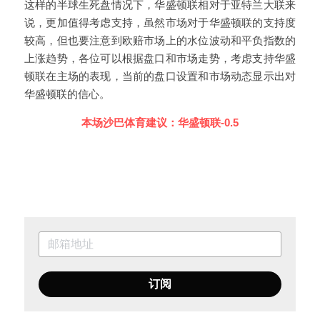
这样的半球生死盘情况下，华盛顿联相对于亚特兰大联来
说，更加值得考虑支持，虽然市场对于华盛顿联的支持度
较高，但也要注意到欧赔市场上的水位波动和平负指数的
上涨趋势，各位可以根据盘口和市场走势，考虑支持华盛
顿联在主场的表现，当前的盘口设置和市场动态显示出对
华盛顿联的信心。
本场沙巴体育建议：华盛顿联-0.5
订阅