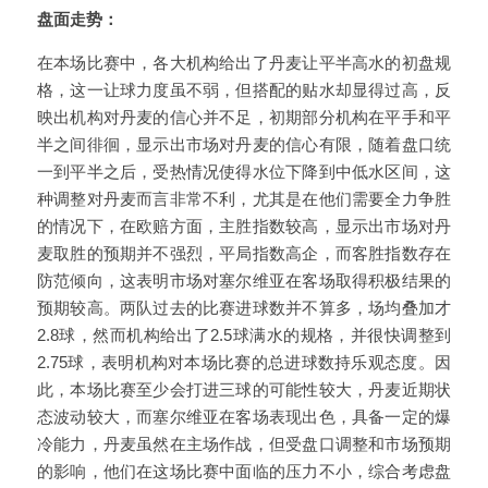
盘面走势：
在本场比赛中，各大机构给出了丹麦让平半高水的初盘规
格，这一让球力度虽不弱，但搭配的贴水却显得过高，反
映出机构对丹麦的信心并不足，初期部分机构在平手和平
半之间徘徊，显示出市场对丹麦的信心有限，随着盘口统
一到平半之后，受热情况使得水位下降到中低水区间，这
种调整对丹麦而言非常不利，尤其是在他们需要全力争胜
的情况下，在欧赔方面，主胜指数较高，显示出市场对丹
麦取胜的预期并不强烈，平局指数高企，而客胜指数存在
防范倾向，这表明市场对塞尔维亚在客场取得积极结果的
预期较高。两队过去的比赛进球数并不算多，场均叠加才
2.8球，然而机构给出了2.5球满水的规格，并很快调整到
2.75球，表明机构对本场比赛的总进球数持乐观态度。因
此，本场比赛至少会打进三球的可能性较大，丹麦近期状
态波动较大，而塞尔维亚在客场表现出色，具备一定的爆
冷能力，丹麦虽然在主场作战，但受盘口调整和市场预期
的影响，他们在这场比赛中面临的压力不小，综合考虑盘