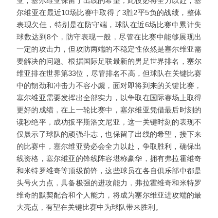
亚，塞尔维亚保留了出线的希望，此役必将全力以赴，塞
尔维亚在最近10场比赛中取得了3胜2平5负的战绩，整体
表现欠佳，特别是在防守端，球队在近6场比赛中累计失
球数达到8个，防守表现一般，尽管在比赛中能够展现出
一定的攻击力，但攻防两端的不稳定性依然是塞尔维亚需
要解决的问题。根据国际足联最新的男足世界排名，塞尔
维亚排在世界第33位，尽管排名不高，但球队在关键比赛
中的韧劲和冲击力不容小觑，面对即将到来的关键比赛，
塞尔维亚需要发挥出全部实力，以争取在国际赛场上取得
更好的成绩，在上一轮比赛中，塞尔维亚凭借最后时刻的
读秒绝平，成功扳平斯洛文尼亚，这一关键时刻的表现不
仅展示了球队的顽强斗志，也保留了出线的希望，接下来
的比赛中，塞尔维亚势必会全力以赴，争取胜利，确保出
线资格，塞尔维亚的锋线阵容堪称豪华，拥有弗拉霍维奇
和米特罗维奇等顶级前锋，这些球员在各自俱乐部中都是
头号火力点，具备极强的进攻能力，弗拉霍维奇和米特罗
维奇的默契配合和个人能力，将成为塞尔维亚进攻端的最
大亮点，有望在关键比赛中为球队带来胜利。