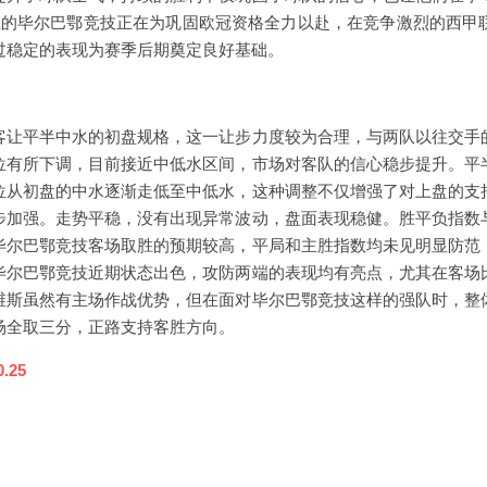
位的毕尔巴鄂竞技正在为巩固欧冠资格全力以赴，在竞争激烈的西甲
过稳定的表现为赛季后期奠定良好基础。
客让平半中水的初盘规格，这一让步力度较为合理，与两队以往交手
位有所下调，目前接近中低水区间，市场对客队的信心稳步提升。平
位从初盘的中水逐渐走低至中低水，这种调整不仅增强了对上盘的支
步加强。走势平稳，没有出现异常波动，盘面表现稳健。胜平负指数
毕尔巴鄂竞技客场取胜的预期较高，平局和主胜指数均未见明显防范
毕尔巴鄂竞技近期状态出色，攻防两端的表现均有亮点，尤其在客场
维斯虽然有主场作战优势，但在面对毕尔巴鄂竞技这样的强队时，整
场全取三分，正路支持客胜方向。
25 