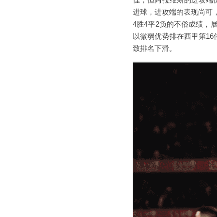
进球，进攻端的表现尚可
4胜4平2负的不俗成绩
以微弱优势排在西甲第1
致排名下滑。