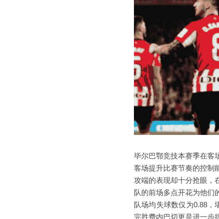
毕尔巴鄂竞技本赛季在客
客场提升比赛节奏的控制
攻端的表现却十分抢眼，
队的前场多点开花为他们
队场均失球数仅为0.88
完胜费内巴切更是进一步