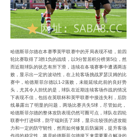
哈德斯菲尔德在本赛季英甲联赛中的开局表现不错，前四
轮比赛取得了3胜1负的战绩，以9分暂居积分榜第5位，然
而近期球队的状态有所下滑，连续在各项赛事中遭遇两连
败，显示出一定的波动性，在上轮客场挑战罗瑟汉姆的比
赛中，哈德斯菲尔德以1-2落败，未能延续此前的良好势
头，尤其令人担忧的是，球队在近期连续客场作战的情况
下表现不佳，包括在英联杯和英甲联赛中接连失利，后防
线暴露出了明显的问题，两场比赛共失5球，尽管如此，
哈德斯菲尔德的整体攻防表现仍然可圈可点，球队在四轮
联赛中打进6球，防守端则丢了3球，显示出较强的进攻能
力和一定的防守韧性，然而如何修复后防漏洞，提升客场
作战的稳定性，将是哈德斯菲尔德接下来需要重点解决的