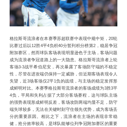
格拉斯哥流浪者在本赛季苏超联赛中表现中规中矩，20轮
比赛过后以12胜4平4负积40分暂列积分榜第2，稳居争冠
附加赛区，然而球队客场表现明显逊色于主场，客场问题
成为流浪者争冠道路上的一大隐患。格拉斯哥流浪者上轮
客场3-3战平希伯尼安，再次暴露了客场防守端的不稳定
性，尽管在进攻端仍保持一定威胁，但近期客场表现令人
失望，近3场客场仅2平1负的战绩，与主场的稳定发挥形
成鲜明对比。本赛季格拉斯哥流浪者的客场成绩为3胜3平
4负，平局和失利占据了大部分客场赛程，这与球队主场
的强势表现形成鲜明反差，客场攻防两端均显不足，防守
端失球较多，无法在关键时刻守住领先优势，成为客场丢
分的重要原因。相比之下，流浪者在主场的表现非常稳
健，抢分效率较高，是球队能够位列争冠附加赛区的重要