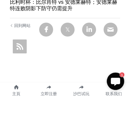
比利时杯：比尔肖特 vs 安德莱赫特；安德莱赫
特连败阴影下防守仍需提升
回到网站
1
主頁
立即注册
沙巴试玩
联系我们