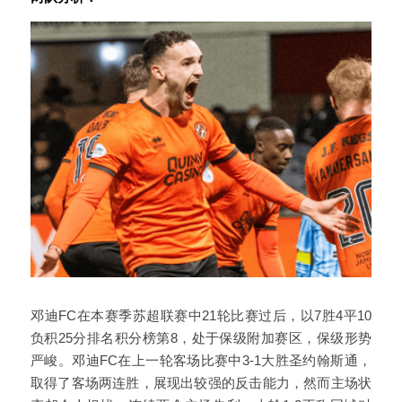
邓迪FC在本赛季苏超联赛中21轮比赛过后，以7胜4平10
负积25分排名积分榜第8，处于保级附加赛区，保级形势
严峻。邓迪FC在上一轮客场比赛中3-1大胜圣约翰斯通，
取得了客场两连胜，展现出较强的反击能力，然而主场状