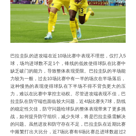
巴拉圭队的进攻端在近10场比赛中表现不理想，仅打入5
球，场均进球数不足1个，锋线的低效使得球队在比赛中
缺乏破门的能力，导致整体表现受限。巴拉圭队的半场能
力较为一般，过去10场比赛中有一半的场次在半场落后，
这种慢热的表现使得球队在下半场不得不背负更大的压
力，难以在比赛中掌控主动权。尽管进攻端表现不佳，巴
拉圭队在防守端也面临较大问题，近4场比赛失7球，防线
的稳定性欠佳，防守问题给球队的整体表现带来了更多挑
战，如何提升防守组织，减少失球，将是巴拉圭亟需解决
的问题。虽然进攻和防守存在不足，巴拉圭队在近期比赛
中频繁打出大比分，近7场比赛有6场比赛总进球数超过2