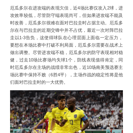
厄瓜多尔在进攻端的表现欠佳，近4场比赛仅攻入2球，进
攻效率较低，尽管防守端表现尚可，但如果进攻端不能及
时改善，厄瓜多尔很难在面对巴拉圭时占据主动。厄瓜多
尔在与巴拉圭的近期交锋中并不占优，最近一次对阵巴拉
圭以1-3告负，这使得球队在心理层面上面临一定压力，
要想在本场比赛中打破不利局面，厄瓜多尔需要在战术上
做出调整。尽管进攻端不稳，厄瓜多尔的防守表现相对稳
健，过去10场比赛场均失球1个，防线表现值得肯定，同
时厄瓜多尔在主场的战绩非常出色，近10场南美预选赛主
场比赛中保持不败（6胜4平），主场作战的稳定性将是他
们面对巴拉圭时的一大优势。