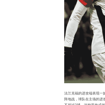
法兰克福的进攻端表现一
阵地战，球队在主场的进
不超过2球，这种开放式