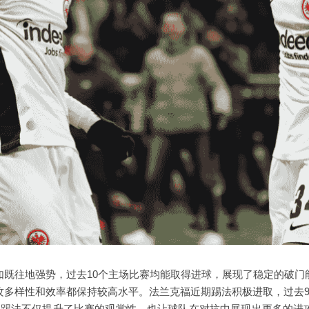
如既往地强势，过去10个主场比赛均能取得进球，展现了稳定的破门
攻多样性和效率都保持较高水平。法兰克福近期踢法积极进取，过去9
的踢法不仅提升了比赛的观赏性，也让球队在对抗中展现出更多的进