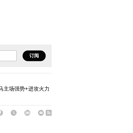
订阅
罗马主场强势+进攻火力