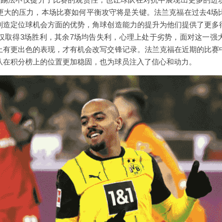
更大的压力，本场比赛如何平衡攻守将是关键。法兰克福在过去4场
制造定位球机会方面的优势，角球创造能力的提升为他们提供了更多
中仅取得3场胜利，其余7场均告失利，心理上处于劣势，面对这一强
上有更出色的表现，才有机会改写交锋记录。法兰克福在近期的比赛
队在积分榜上的位置更加稳固，也为球员注入了信心和动力。