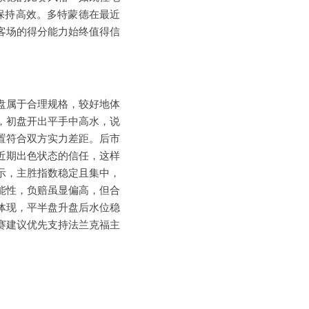
保持高效。多特蒙德在最近
客场的得分能力始终值得信
盘属于合理规格，较好地体
，初盘开出平手中高水，说
置符合双方实力差距。后市
近期出色状态的信任，这样
示，主胜指数稳定且集中，
能性，负赔虽显偏高，但合
体现，平半盘升盘后水位稳
赛建议优先支持法兰克福主