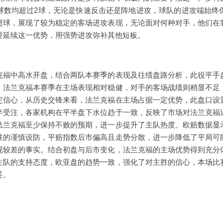
球数均超过2球，无论是快速反击还是阵地进攻，球队的进攻端始终
进球，展现了较为稳定的客场进攻表现，无论面对何种对手，他们在
要延续这一优势，用强势进攻弥补其他短板。
克福中高水开盘，结合两队本赛季的表现及往绩盘路分析，此役平手
。法兰克福本赛季在主场表现相对稳健，对手的客场战绩则稍显不足
定信心，从历史交锋来看，法兰克福在主场占据一定优势，此盘口设
半受注，各家机构在平半盘下水位趋于一致，反映了市场对法兰克福
法兰克福至少保持不败的预期，进一步提升了主队热度。欧赔数据显
胜的谨慎设防，平赔指数后市偏高且走势分散，进一步降低了平局可
现较差的事实。结合初盘与后市变化，法兰克福的主场优势得到充分
主队的支持态度，欧亚盘的趋势一致，强化了对主胜的信心，本场比
妥。