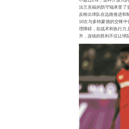
法兰克福的防守端承受了
反映出球队在边路推进和
10次与多特蒙德的交锋
理障碍，在战术和执行力
升，连续的胜利不仅让球