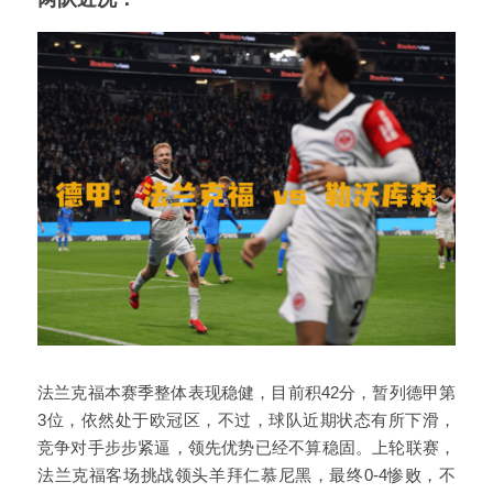
法兰克福本赛季整体表现稳健，目前积42分，暂列德甲第
3位，依然处于欧冠区，不过，球队近期状态有所下滑，
竞争对手步步紧逼，领先优势已经不算稳固。上轮联赛，
法兰克福客场挑战领头羊拜仁慕尼黑，最终0-4惨败，不