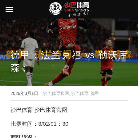
沙巴体育
平台注册
沙巴体育试玩
德甲：法兰克福 vs 勒沃库
比赛预测/赛事资讯
森；
联系客服
·
关于沙巴
2025年3月1日
沙巴体育官网,
沙巴体育,
德甲
服务项目
沙巴体育 沙巴体育官网
比赛时间：3/02/01：30
登入/注册
两队近况：