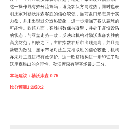
这一操作既有效分流筹码，避免客队方向过热，同时也表
明庄家对勒沃库森客胜的信心较强，当前盘口形态属于实
力盘，并未出现过分造热迹象，进一步增强了客队赢球的
可能性。欧赔方面，客胜指数保持凝聚，并处于谨慎设防
的状态，与亚盘走势一致，反映出机构对勒沃库森客胜的
高度防范，相较之下，主胜指数在后市出现走高，并且走
势较为散乱，显示市场对法兰克福取胜的信心较低，机构
亦未对主胜进行有效保护。这一欧赔结构进一步印证了勒
沃库森胜出的合理性。勒沃库森有望客场带走三分。
本
场
建议：勒沃库森-0.75
比分预测1:2或0:2