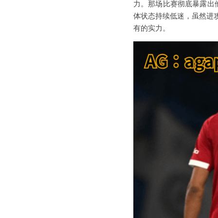
力。那场比赛彻底暴露出
体状态持续低迷
，
虽然进
有的实力。