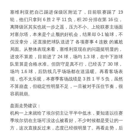
塞维利亚把自己踢进保级区附近了
，
目前联赛踢了 19 
轮，他们只拿到 6 胜 2 平 11 负，积 20 分排在第 16 位，
离降级区其实也就一步之遥，压力不小。上轮联赛主场面
对塞尔塔，本来是个止颓的好机会，结果却 0-1 输球，不
仅没拿分，还直接把球队送进了 各项赛事 4 连败 的尴尬
局面。从整体表现来看，塞维利亚现在的问题挺明显的
，
进攻不算差
，
目前进了 24 球，场均 1.3 球，在中下游球
队里算是合格水准。但防守是真不行
，
已经丢了 30 球，
场均 1.6 球，后防线几乎场场都在送温暖。再看客场表
现，也不太乐观
，
本赛季客场战绩是 3 胜 1 平 5 负，虽然
不算崩盘，但稳定性明显不足，一旦被对手压住节奏，很
容易就崩。
盘面走势建议：
机构一上来就给了埃尔切主让平半中低水，要知道以往赛
季埃尔切在主场可没这么被看好，不少时候都是受让的一
方，这次直接反过来，态度已经很明显了。再看走势，后