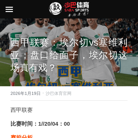
沙巴体育
平台注册
西甲联赛：
埃尔切vs塞维利
沙巴体育试玩
亚；
盘口给面子，埃尔切这
比赛预测/赛事资讯
场真有戏？
联系客服
·
关于沙巴
2026年1月19日
沙巴体育官网
服务项目
西甲
联赛
比赛时间：1//20/04：00
登入/注册
赛前分析