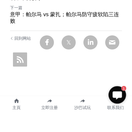
下一篇
意甲：帕尔马 vs 蒙扎；帕尔马防守疲软陷三连
败
回到网站
1
主頁
立即注册
沙巴试玩
联系我们