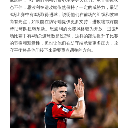
成影响，也让他们的积分形势承受更大压力。尽管整体状
态不佳，恩波利在进攻端依然保持了一定的威胁力，最近
4场比赛中有3场取得进球，说明他们在前场的组织和效率
尚有亮点，如果能在防守端提供更多支持，进攻端或许能
帮助球队扭转颓势。恩波利的比赛风格较为开放，过去5
场比赛中有4场总进球数超过2球，这样的踢法提升了比赛
的节奏和观赏性，但也让他们在防守端承受更多压力，攻
守平衡将是他们接下来需要重点调整的方向。