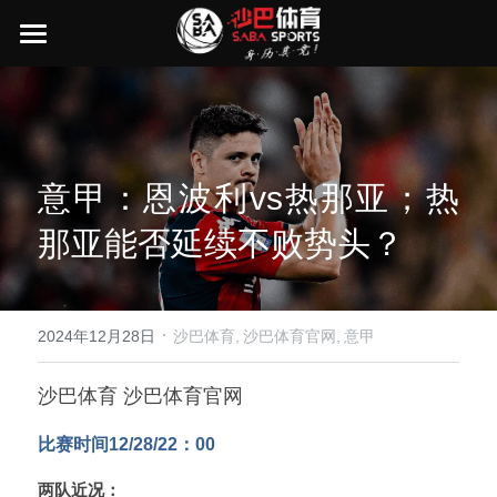
沙巴体育
平台注册
沙巴体育试玩
意甲：恩波利vs热那亚；热
比赛预测/赛事资讯
那亚能否延续不败势头？
联系客服
·
关于沙巴
2024年12月28日
沙巴体育,
沙巴体育官网,
意甲
服务项目
沙巴体育 沙巴体育官网
比赛时间12/28/22：00
登入/注册
两队近况：