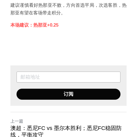
建议谨慎看好热那亚不败，方向首选平局，次选客胜，热
那亚有望在客场带走积分。
本场建议：热那亚+0.25 
订阅
上一篇
澳超：悉尼FC vs 墨尔本胜利；悉尼FC稳固防
线，平衡攻守