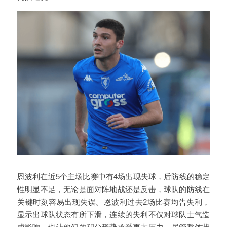
恩波利在近5个主场比赛中有4场出现失球，后防线的稳定
性明显不足，无论是面对阵地战还是反击，球队的防线在
关键时刻容易出现失误。恩波利过去2场比赛均告失利，
显示出球队状态有所下滑，连续的失利不仅对球队士气造