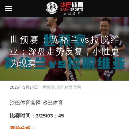
沙巴体育
平台注册
世预赛：英格兰vs拉脱维
沙巴体育试玩
亚；
深盘走势反复，小胜更
比赛预测/赛事资讯
为现实
联系客服
·
关于沙巴
2025年3月24日
世预赛,
沙巴体育官网
服务项目
沙巴体育官网 沙巴体育
比赛时间：3/25/03：45
登入/注册
赛前分析：