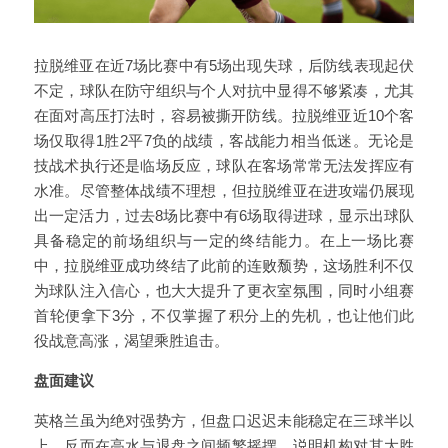
拉脱维亚在近7场比赛中有5场出现失球，后防线表现起伏
不定
，
球队在防守组织与个人对抗中显得不够紧凑，尤其
在面对高压打法时，容易被撕开防线。拉脱维亚近10个客
场仅取得1胜2平7负的战绩，客战能力相当低迷。无论是
技战术执行还是临场反应，球队在客场常常无法发挥应有
水准
。
尽管整体战绩不理想，但拉脱维亚在进攻端仍展现
出一定活力
，
过去8场比赛中有6场取得进球，显示出球队
具备稳定的前场组织与一定的终结能力。在上一场比赛
中，拉脱维亚成功终结了此前的连败颓势，这场胜利不仅
为球队注入信心，也大大提升了更衣室氛围
，
同时小组赛
首轮便拿下3分，不仅掌握了积分上的先机，也让他们此
役战意高涨，渴望乘胜追击。
盘面建议
英格兰虽为绝对强势方，但盘口迟迟未能稳定在三球半以
上，反而在高水与退盘之间频繁摇摆，说明机构对其大胜