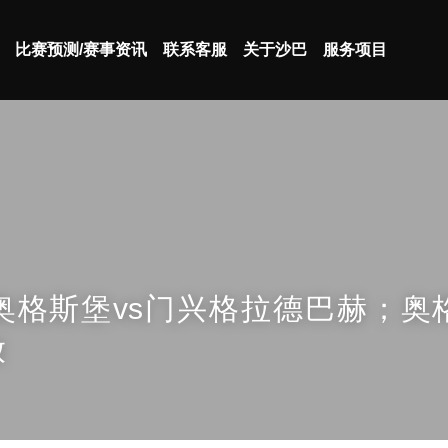
比赛预测/赛事资讯
联系客服
关于沙巴
服务项目
奥格斯堡vs门兴格拉德巴赫；奥
放