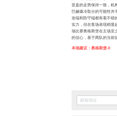
亚盘的走势保持一致，机
巴赫爆冷取分的可能性并
攻端和防守端都有着不错
实力，但在客场表现稍显
场比赛奥格斯堡在主场至
的信心，基于两队的当前
本场建议：奥格斯堡-0 