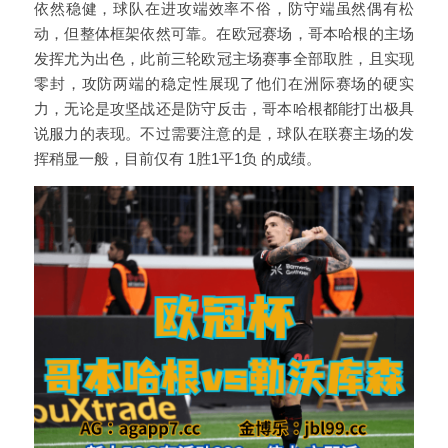
依然稳健
，
球队在进攻端效率不俗，防守端虽然偶有松
动，但整体框架依然可靠。在欧冠赛场，哥本哈根的主场
发挥尤为出色
，
此前三轮欧冠主场赛事全部取胜，且实现
零封，攻防两端的稳定性展现了他们在洲际赛场的硬实
力
，
无论是攻坚战还是防守反击，哥本哈根都能打出极具
说服力的表现。不过需要注意的是，球队在联赛主场的发
挥稍显一般，目前仅有 1胜1平1负 的成绩。