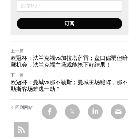
订阅
上一篇
欧冠杯：法兰克福vs加拉塔萨雷；盘口偏弱但暗
藏机会，法兰克福主场或能抢下好结果！
下一篇
欧冠杯：曼城vs那不勒斯；曼城主场稳阵，那不
勒斯客场难逃一劫？
回到网站