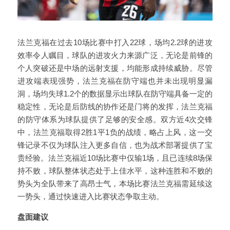
法兰克福在过去10场比赛中打入22球，场均2.2球的进攻
效率令人瞩目，球队的进攻火力来源广泛，无论是前锋的
个人突破还是中场的远射支援，均能形成持续威胁。尽管
进攻端表现强势，法兰克福在防守端也并未出现明显漏
洞，场均失球1.2个的数据显示出球队在防守端具备一定的
稳定性，无论是后防线的协作还是门将的发挥，法兰克福
的防守体系为球队提供了足够的安全感。双方近4次交锋
中，法兰克福取得2胜1平1负的战绩，略占上风，这一交
锋记录不仅为球队注入更多自信，也为战术部署提供了宝
贵经验。法兰克福近10场比赛中仅输1场，且已连续8场保
持不败，球队整体状态处于上佳水平，这种连胜和不败的
势头为全队带来了高昂士气，本场比赛法兰克福需延续这
一势头，通过快速进入比赛状态争取主动。
盘面建议