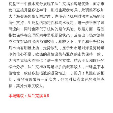
初盘平半中低水充分展现了法兰克福的客场优势，而后市
盘口直接升至客让半球，形成生死盘格局，此调整不仅加
大了海登海姆赢盘的难度，也明确了机构对法兰克福的倾
向性支持，生死盘的稳定性和均水设定，进一步平衡了筹
码流向，同时也降低了机构的赔付风险。欧赔方面，客胜
指数保持在合理区间并呈现凝聚状态，反映出市场对法兰
克福在客场胜出的预期较高，相较之下，主胜和平赔指数
后市均有明显上扬，走势散乱，显示出市场对海登海姆爆
冷的信心不足，欧赔的谨慎设防与亚盘的走势保持一致，
为法兰克福客胜提供了进一步的支撑。结合亚盘和欧赔的
综合分析，法兰克福在客场取胜的概率较大，半球盘下水
位稳健，欧赔客胜指数的凝聚性进一步提升了其胜出的预
期，海登海姆虽有一定实力，但面对状态出色的法兰克
福，其抢分难度较大。
本场建议：法兰克福-0.5 