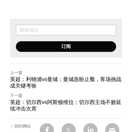
订阅
上一篇
英超：利物浦vs曼城；曼城急盼止颓，客场挑战
成关键考验
下一篇
英超：切尔西vs阿斯顿维拉；切尔西主场不败延
续冲击次席
回到网站