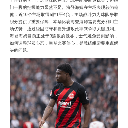
了连败的局面，尽管球队在阵地战中能够制造机会，但临
门一脚的把握能力显然不足。海登海姆在主场表现较为稳
健，近10个主场取得5胜1平4负，主场战斗力为球队争取
积分提供了重要保障，本场比赛海登海姆需要充分利用主
场优势，通过稳固防守和提升进攻效率来争取关键胜利。
海登海姆目前正处于3连败的低谷，士气难免受到影响，
如何调整球员心态，重塑比赛信心，是教练组需要重点解
决的问题。