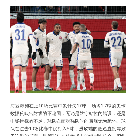
海登海姆在近10场比赛中累计失17球，场均1.7球的失球
数据反映出防线的不稳固，无论是防守站位的错误，还是
中场拦截的不足，球队在面对强队时的表现尤为脆弱。球
队在过去10场比赛中仅打入5球，进攻端的低迷直接导致