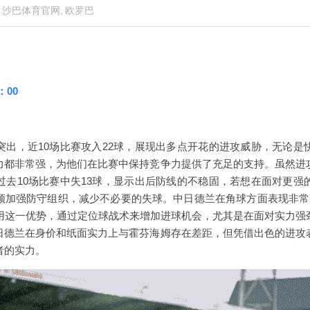
沙巴体育官网,
欧罗巴
：00 
突出，近10场比赛攻入22球，展现出多点开花的进攻威胁，无论是
力都非常强，为他们在比赛中保持竞争力提供了充足的支持。虽然进
过去10场比赛中失13球，显示出后防线的不稳固，若想在面对更强
须加强防守组织，减少不必要的失球。中日德兰在角球方面表现非常
利用这一优势，通过定位球战术来增加进球机会，尤其是在面对实力强
日德兰在身价和纸面实力上与霍芬海姆存在差距，但凭借出色的进攻
者的实力。