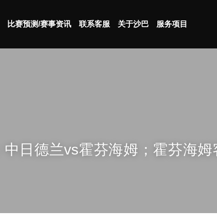
比赛预测/赛事资讯
联系客服
关于沙巴
服务项目
：中日德兰vs霍芬海姆；霍芬海姆