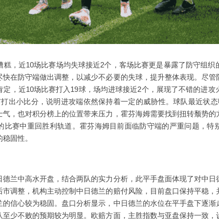
糟糕，近10场比赛场均失球接近2个，客场比赛更是暴露了防守组织
尽快在防守端做出调整，以减少不必要的失球，提升整体表现。尽管
定，近10场比赛打入19球，场均进球接近2个，展现了不错的进
有打出小比分，说明进攻端依然保持着一定的威胁性。球队最近状态
士气，也对积分榜上的位置带来压力，霍芬海姆需要找到扭转颓势的
的比赛中重回胜利轨道。霍芬海姆目前面临防守端的严重问题，特
的稳固性。
日德兰中高水开盘，结合两队的实力分析，此平手盘面体现了对中日
后市调整，机构主动控制中日德兰的赔付风险，目前盘口保持平稳，
兰的信心较为稳固。盘口分析显示，中日德兰的水位在平手盘下逐渐
队至少不败的预期较为明显。欧赔方面，主胜指数与亚盘保持一致，