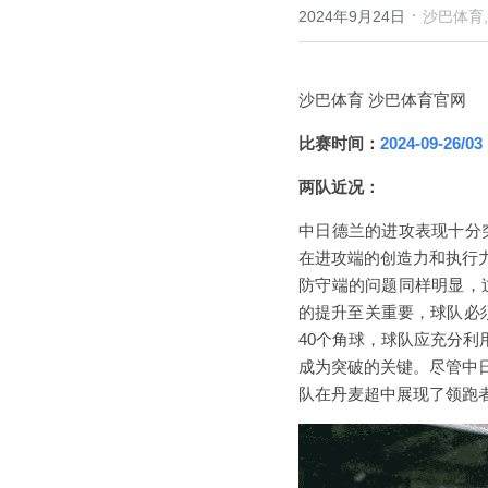
·
2024年9月24日
沙巴体育,
沙巴体育 沙巴体育官网
比赛时间
：
2024-09-26/03
两队近况：
中日德兰的进攻表现十分
在进攻端的创造力和执行
防守端的问题同样明显，
的提升至关重要，球队必
40个角球，球队应充分
成为突破的关键。尽管中
队在丹麦超中展现了领跑