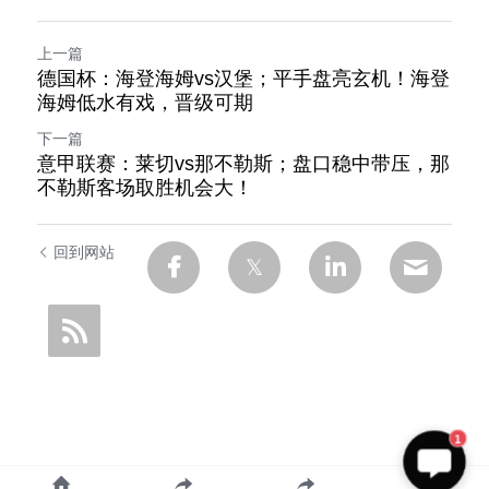
上一篇
德国杯：海登海姆vs汉堡；平手盘亮玄机！海登
海姆低水有戏，晋级可期
下一篇
意甲联赛：莱切vs那不勒斯；盘口稳中带压，那
不勒斯客场取胜机会大！
回到网站
1