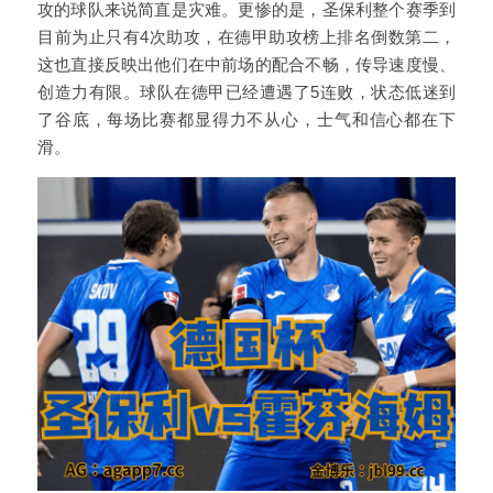
攻的球队来说简直是灾难。更惨的是，圣保利整个赛季到
目前为止只有4次助攻，在德甲助攻榜上排名倒数第二
，
这也直接反映出他们在中前场的配合不畅，传导速度慢、
创造力有限。球队在德甲已经遭遇了5连败，状态低迷到
了谷底
，
每场比赛都显得力不从心，士气和信心都在下
滑。