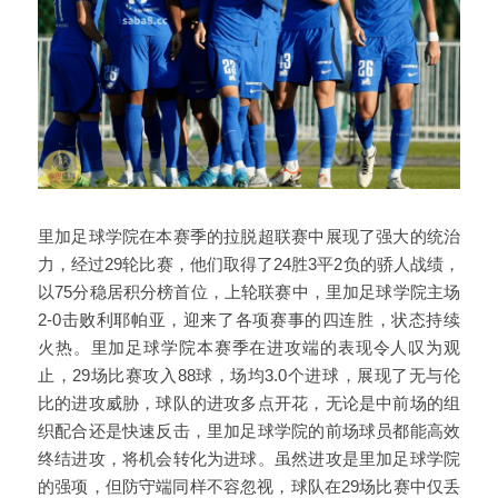
里加足球学院在本赛季的拉脱超联赛中展现了强大的统治
力，经过29轮比赛，他们取得了24胜3平2负的骄人战绩，
以75分稳居积分榜首位，上轮联赛中，里加足球学院主场
2-0击败利耶帕亚，迎来了各项赛事的四连胜，状态持续
火热。里加足球学院本赛季在进攻端的表现令人叹为观
止，29场比赛攻入88球，场均3.0个进球，展现了无与伦
比的进攻威胁，球队的进攻多点开花，无论是中前场的组
织配合还是快速反击，里加足球学院的前场球员都能高效
终结进攻，将机会转化为进球。虽然进攻是里加足球学院
的强项，但防守端同样不容忽视，球队在29场比赛中仅丢