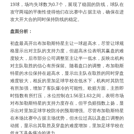
19球，场均失球数为0.7个，展现了稳固的防线，球队在
攻守两端的平衡性使得他们在比赛中占据主动，确保在进
攻大开大合的同时保持防线的稳定。
盘面分析：
初盘最高开出布加勒斯特星主让一球超高水，尽管让球规
格显示出对主队的支持力度，但超高水位表明其赢盘的难
度较大，后市部分公司调整至主让半一低水，反映出机构
对主队取胜的信心有所保留。随着盘口的调整，布加勒斯
特星的水位保持在超高水，显示出主队在取胜的同时穿盘
难度较大，相反的里加足球学校在低水下，机构对其防范
有所加强，增加了客队爆冷的可能性。欧赔方面，主胜即
时指数有所打压，水位控制在1.56至1.63之间，表明市场
对布加勒斯特星的支持力度存在，但平负赔指数上扬，显
示出对里加足球学校防冷的预期增强。尽管布加勒斯特星
在本场比赛中占据主场优势，但水位过高以及盘口调整的
动摇，显示出其取胜及穿盘的难度增加，里加足球学校在
低水下具备爆冷的潜力。