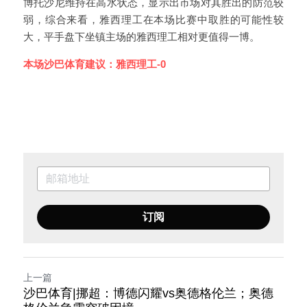
博托沙尼维持在高水状态，显示出市场对其胜出的防范较
弱，综合来看，雅西理工在本场比赛中取胜的可能性较
大，平手盘下坐镇主场的雅西理工相对更值得一博。
本场沙巴体育建议：雅西理工-0​ 
订阅
上一篇
沙巴体育|挪超：博德闪耀vs奥德格伦兰；奥德