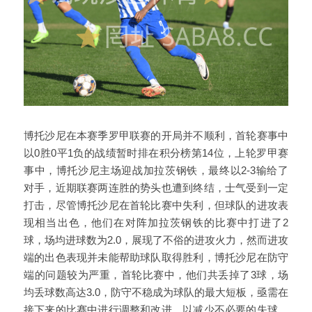
博托沙尼在本赛季罗甲联赛的开局并不顺利，首轮赛事中
以0胜0平1负的战绩暂时排在积分榜第14位，上轮罗甲赛
事中，博托沙尼主场迎战加拉茨钢铁，最终以2-3输给了
对手，近期联赛两连胜的势头也遭到终结，士气受到一定
打击，尽管博托沙尼在首轮比赛中失利，但球队的进攻表
现相当出色，他们在对阵加拉茨钢铁的比赛中打进了2
球，场均进球数为2.0，展现了不俗的进攻火力，然而进攻
端的出色表现并未能帮助球队取得胜利，博托沙尼在防守
端的问题较为严重，首轮比赛中，他们共丢掉了3球，场
均丢球数高达3.0，防守不稳成为球队的最大短板，亟需在
接下来的比赛中进行调整和改进，以减少不必要的失球，