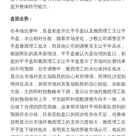
提升整体防守能力。
盘面走势：
在本场比赛中，亚盘初盘开出平手盘以及雅西理工主让平
半盘，水位相对分散，随着市场变化，少数公司调整至平
手盘雅西理工低水，而其他公司则调整至主让平半高水，
根据两队的基本面情况，平手盘被认为是合理的盘口，初
盘的平手盘和雅西理工主让平半盘显示了市场对比赛结果
的不同预期，后市调整中，雅西理工的水位保持在低水，
显示出市场对其主场取胜的信心有所增强，而博托沙尼则
维持在高水，表明市场对其客场取胜的信心较低，在欧赔
方面，主胜即时指数略有下调，显示出市场对雅西理工取
胜的预期有所上升，平负赔即时指数调整方向不一致，水
位做了合理的防范措施，这表明市场对平局和客队胜利的
预期存在分歧，目前亚欧盘口的同步性存在不足，但整体
趋势显示出市场对雅西理工的支持力度较大，雅西理工在
平手盘下保持低水，表明其主场优势被市场认可，相反的