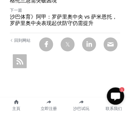
格伦兰急需突破困境
下一篇
沙巴体育》阿甲：罗萨里奥中央 vs 萨米恩托，
罗萨里奥中央表现起伏防守仍需提升
回到网站
1
主頁
立即注册
沙巴试玩
联系我们