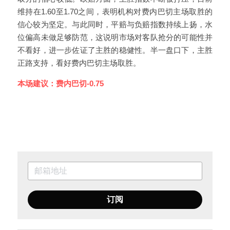
维持在1.60至1.70之间，表明机构对费内巴切主场取胜的
信心较为坚定。与此同时，平赔与负赔指数持续上扬，水
位偏高未做足够防范，这说明市场对客队抢分的可能性并
不看好，进一步佐证了主胜的稳健性。半一盘口下，主胜
正路支持，看好费内巴切主场取胜。
本场建议：费内巴切-0.75
订阅