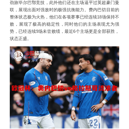
劲旅毕尔巴鄂竞技，此外他们还在主场逼平过英超豪门曼
联，展现出面对强敌时的极强抗衡能力。费内巴切目前的
整体状态极为火热，他们在各项赛事已经连续18场保持不
败，展现了极高的稳定性，同时他们的主场表现尤为强
势，已经连续9场未尝败绩，最近6个主场更是全部获胜，
状态正盛。