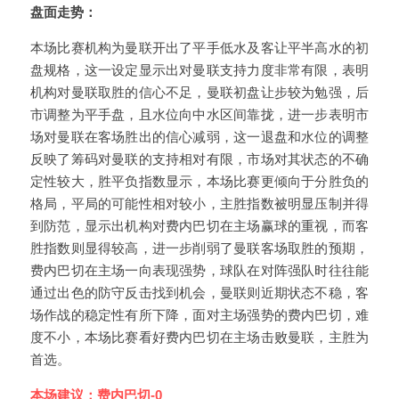
盘面走势：
本场比赛机构为曼联开出了平手低水及客让平半高水的初
盘规格，这一设定显示出对曼联支持力度非常有限，表明
机构对曼联取胜的信心不足，曼联初盘让步较为勉强，后
市调整为平手盘，且水位向中水区间靠拢，进一步表明市
场对曼联在客场胜出的信心减弱，这一退盘和水位的调整
反映了筹码对曼联的支持相对有限，市场对其状态的不确
定性较大，胜平负指数显示，本场比赛更倾向于分胜负的
格局，平局的可能性相对较小，主胜指数被明显压制并得
到防范，显示出机构对费内巴切在主场赢球的重视，而客
胜指数则显得较高，进一步削弱了曼联客场取胜的预期，
费内巴切在主场一向表现强势，球队在对阵强队时往往能
通过出色的防守反击找到机会，曼联则近期状态不稳，客
场作战的稳定性有所下降，面对主场强势的费内巴切，难
度不小，本场比赛看好费内巴切在主场击败曼联，主胜为
首选。
本场建议：费内巴切-0