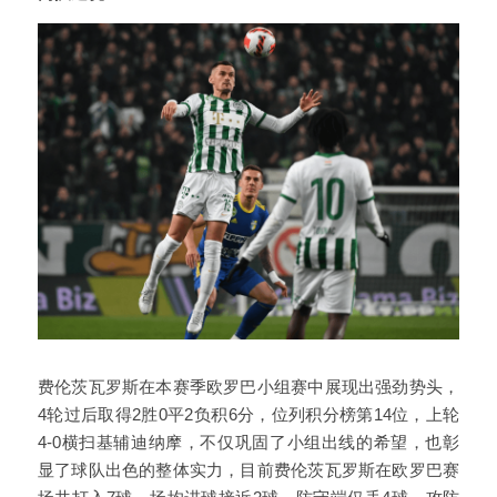
费伦茨瓦罗斯在本赛季欧罗巴小组赛中展现出强劲势头，
4轮过后取得2胜0平2负积6分，位列积分榜第14位，上轮
4-0横扫基辅迪纳摩，不仅巩固了小组出线的希望，也彰
显了球队出色的整体实力，目前费伦茨瓦罗斯在欧罗巴赛