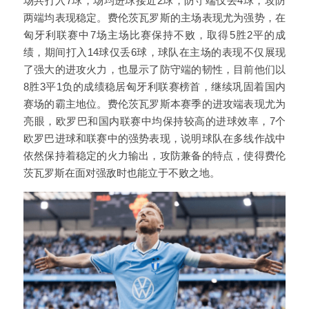
场共打入7球，场均进球接近2球，防守端仅丢4球，攻防
两端均表现稳定。费伦茨瓦罗斯的主场表现尤为强势，在
匈牙利联赛中7场主场比赛保持不败，取得5胜2平的成
绩，期间打入14球仅丢6球，球队在主场的表现不仅展现
了强大的进攻火力，也显示了防守端的韧性，目前他们以
8胜3平1负的成绩稳居匈牙利联赛榜首，继续巩固着国内
赛场的霸主地位。费伦茨瓦罗斯本赛季的进攻端表现尤为
亮眼，欧罗巴和国内联赛中均保持较高的进球效率，7个
欧罗巴进球和联赛中的强势表现，说明球队在多线作战中
依然保持着稳定的火力输出，攻防兼备的特点，使得费伦
茨瓦罗斯在面对强敌时也能立于不败之地。