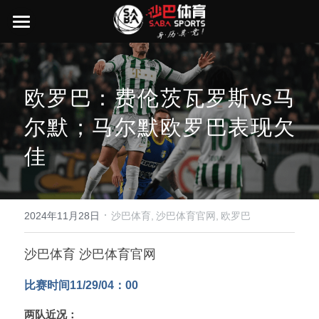
沙巴体育
平台注册
欧罗巴：费伦茨瓦罗斯vs马
沙巴体育试玩
尔默；马尔默欧罗巴表现欠
比赛预测/赛事资讯
佳
联系客服
·
关于沙巴
2024年11月28日
沙巴体育,
沙巴体育官网,
欧罗巴
服务项目
沙巴体育 沙巴体育官网
比赛时间11/29/04：00
登入/注册
两队近况：