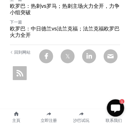
欧罗巴：热刺vs罗马；热刺主场火力全开，力争
小组突破
下一篇
欧罗巴：中日德兰vs法兰克福；法兰克福欧罗巴
火力全开
回到网站
1
主頁
立即注册
沙巴试玩
联系我们