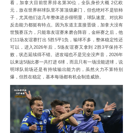
看，加拿大目前世界排名第30位，全队身价大概 2亿欧
元，放在世界杯球队里不算顶级豪门，但也绝对不是软柿
子
，
尤其他们这几年整体进步很明显，球队速度、对抗和
反击能力都挺有特点。因为东道主直接晋级，加拿大没有
世预赛压力，只能靠友谊赛来磨合阵容
，
金杯赛之后，他
们11场友谊赛打出 5胜5平1负，输球不多，整体稳定性还
可以
，
进入2026年后，5场友谊赛又拿到 2胜3平保持不
败，状态延续得不错。进攻端也不是完全没声音，2026年
以来这5场比赛一共打进 6球，而且只有一场没能进球，说
明球队前场还是有持续输出能力的
，
虽然火力不算特别
爆，但胜在稳定，基本每场都有机会制造威胁。