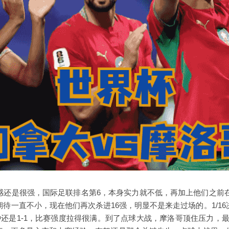
感还是很强
，
国际足联排名第6，本身实力就不低，再加上他们之前在
期待一直不小
，
现在他们再次杀进16强，明显不是来走过场的。1/1
钟还是1-1，比赛强度拉得很满。到了点球大战，摩洛哥顶住压力，最