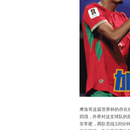
摩洛哥这届世界杯的存在
四强，外界对这支球队的
非常硬
，
两队苦战120分