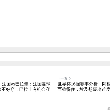
下一篇
：法国vs巴拉圭；法国赢球
世界杯16强赛事分析：阿
盘不好穿，巴拉圭有机会守
面稳得住，埃及想爆冷难