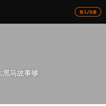
登入/注册
大黑马故事够