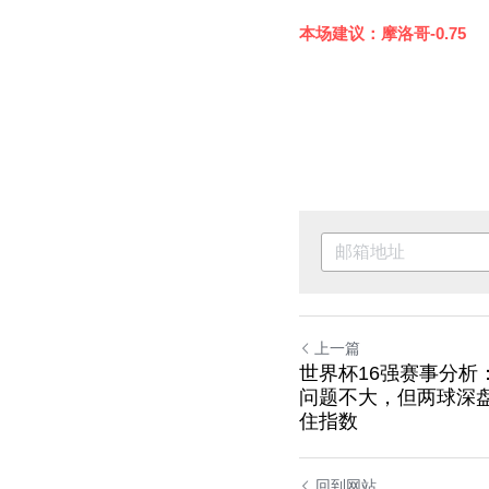
本场建议：
摩洛哥-0.75
上一篇
世界杯16强赛事分析
问题不大，但两球深
住指数
回到网站