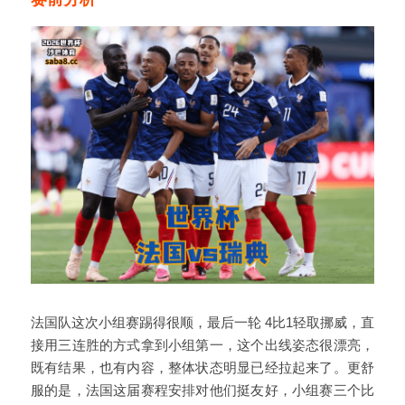
法国队这次小组赛踢得很顺，最后一轮 4比1轻取挪威，直
接用三连胜的方式拿到小组第一
，
这个出线姿态很漂亮，
既有结果，也有内容，整体状态明显已经拉起来了。更舒
服的是，法国这届赛程安排对他们挺友好
，
小组赛三个比