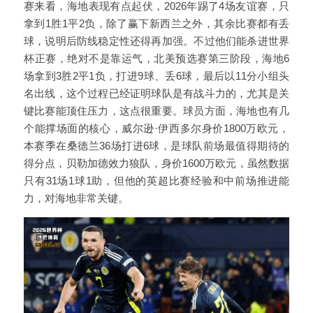
赛来看，海地表现有点起伏
，
2026年踢了4场友谊赛，只
拿到1胜1平2负，除了赢下新西兰之外，其余比赛都有丢
球，说明后防线稳定性还得再加强。不过他们能杀进世界
杯正赛，绝对不是靠运气
，
北美预选赛第三阶段，海地6
场拿到3胜2平1负，打进9球、丢6球，最后以11分小组头
名出线，这个过程已经证明球队是有战斗力的
，
尤其是关
键比赛能顶住压力，这点很重要。球员方面，海地也有几
个能撑场面的核心
，
威尔逊·伊西多尔身价1800万欧元，
本赛季在桑德兰36场打进6球，是球队前场最值得期待的
得分点
，
贝勒加德效力狼队，身价1600万欧元，虽然数据
只有31场1球1助，但他的英超比赛经验和中前场推进能
力，对海地非常关键。