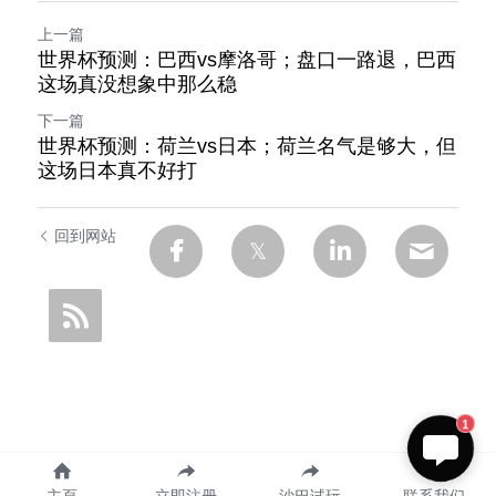
上一篇
世界杯预测：巴西vs摩洛哥；盘口一路退，巴西
这场真没想象中那么稳
下一篇
世界杯预测：荷兰vs日本；荷兰名气是够大，但
这场日本真不好打
回到网站
1