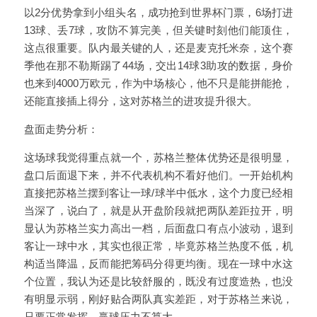
以2分优势拿到小组头名，成功抢到世界杯门票
，
6场打进
13球、丢7球，攻防不算完美，但关键时刻他们能顶住，
这点很重要。队内最关键的人，还是麦克托米奈
，
这个赛
季他在那不勒斯踢了44场，交出14球3助攻的数据，身价
也来到4000万欧元
，
作为中场核心，他不只是能拼能抢，
还能直接插上得分，这对苏格兰的进攻提升很大。
盘面走势分析：
这场球我觉得重点就一个
，
苏格兰整体优势还是很明显，
盘口后面退下来，并不代表机构不看好他们。一开始机构
直接把苏格兰摆到客让一球/球半中低水，这个力度已经相
当深了
，
说白了，就是从开盘阶段就把两队差距拉开，明
显认为苏格兰实力高出一档
，
后面盘口有点小波动，退到
客让一球中水，其实也很正常，毕竟苏格兰热度不低，机
构适当降温，反而能把筹码分得更均衡。现在一球中水这
个位置，我认为还是比较舒服的
，
既没有过度造热，也没
有明显示弱，刚好贴合两队真实差距
，
对于苏格兰来说，
只要正常发挥，赢球压力不算大。