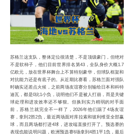
苏格兰这支队，整体定位很清楚
，
不是顶级豪门，但绝对
不是软柿子
，
他们目前世界排名第43，全队身价大概1.7
亿欧元，放在世界杯舞台上不算特别豪华，但球队框架和
对抗能力还是有底子的。从近期比赛看，苏格兰面对强队
时确实还差点火候
，
之前两场友谊赛分别输给日本和科特
迪瓦，都是0比1小负，说明他们不是被人打崩，而是关键
球处理和进攻效率还不够狠。但换到实力稍弱的对手面
前，苏格兰就完全不一样了
，
2026年他们踢了4场友谊
赛，拿到2胜2负，最近两场面对库拉索和玻利维亚全部赢
球，而且两场都打进4球，进攻端直接打开了。预选赛的
表现也能说明问题
，
欧洲预选赛6场拿到4胜1平1负，最后