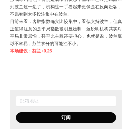
到波兰这一边了
，
机构这一手看起来更像是在反向赶客，
不愿看到太多投注集中在波兰。
目前来看，客胜指数确实比较集中，看似支持波兰，但真
正值得注意的是平局指数被明显压制，这说明机构其实对
平局非常忌惮，甚至比主胜还要担心
，
也就是说，波兰赢
球不容易，芬兰拿分的可能性不小。
本场建议：
芬兰
+0.25
订阅