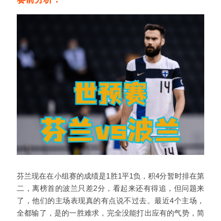
芬兰现在在小组赛的成绩是1胜1平1负，积4分暂时排在第
二，离榜首的波兰只差2分，看起来还有得追
，
但问题来
了
，
他们的主场表现真的有点说不过去。最近4个主场，
全都输了
，
是的一胜难求，完全没能打出应有的气势，简