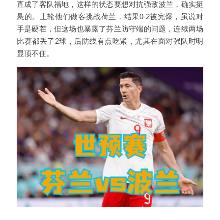
直成了客队福地，这样的状态要想对抗强敌波兰，确实挺
悬的。上轮他们做客挑战荷兰，结果0-2被完爆，虽说对
手是硬茬，但这场也暴露了芬兰防守端的问题
，
连续两场
比赛都丢了2球，后防线有点吃紧，尤其在面对强队时明
显顶不住。