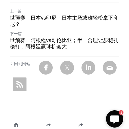
上一篇
世预赛：日本vs印尼；日本主场或难轻松拿下印
尼？
下一篇
世预赛：阿根廷vs哥伦比亚；半一合理让步稳扎
稳打，阿根廷赢球机会大
回到网站
1