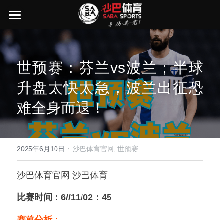
沙巴体育
平台注册
世预赛：
芬兰vs波兰
；半球
沙巴体育试玩
升盘太快太急，波兰出征恐
比赛预测/赛事资讯
难全身而退！
联系客服
·
关于沙巴
2025年6月10日
沙巴体育官网,
世预赛
服务项目
沙巴体育官网 沙巴体育
比赛时间：6//11/02：45
登入/注册
赛前分析：