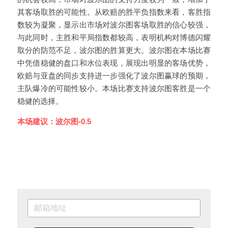
其客场取胜的可能性。从欧赔的胜平负指数来看，客胜指
数较为凝聚，显示出市场对波尔图客场取胜的信心较强，
与此同时，主胜和平局指数都较高，表明机构对博德闪耀
取分的防范不足，波尔图的胜算更大。波尔图在本场比赛
中凭借稳健的盘口和水位表现，展现出明显的客场优势，
欧赔与亚盘的同步支持进一步强化了波尔图赢球的预期，
主队爆冷的可能性较小。本场比赛支持波尔图客胜是一个
稳健的选择。
本场建议：波尔图-0.5