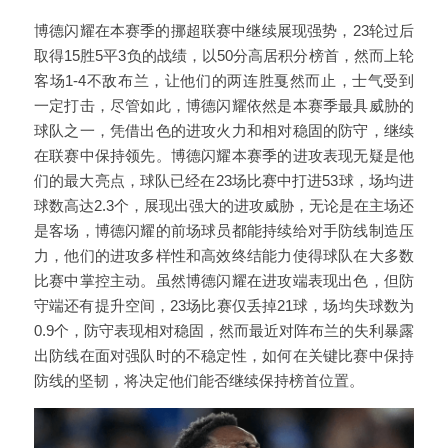
博德闪耀在本赛季的挪超联赛中继续展现强势，23轮过后
取得15胜5平3负的战绩，以50分高居积分榜首，然而上轮
客场1-4不敌布兰，让他们的两连胜戛然而止，士气受到
一定打击，尽管如此，博德闪耀依然是本赛季最具威胁的
球队之一，凭借出色的进攻火力和相对稳固的防守，继续
在联赛中保持领先。博德闪耀本赛季的进攻表现无疑是他
们的最大亮点，球队已经在23场比赛中打进53球，场均进
球数高达2.3个，展现出强大的进攻威胁，无论是在主场还
是客场，博德闪耀的前场球员都能持续给对手防线制造压
力，他们的进攻多样性和高效终结能力使得球队在大多数
比赛中掌控主动。虽然博德闪耀在进攻端表现出色，但防
守端还有提升空间，23场比赛仅丢掉21球，场均失球数为
0.9个，防守表现相对稳固，然而最近对阵布兰的失利暴露
出防线在面对强队时的不稳定性，如何在关键比赛中保持
防线的坚韧，将决定他们能否继续保持榜首位置。