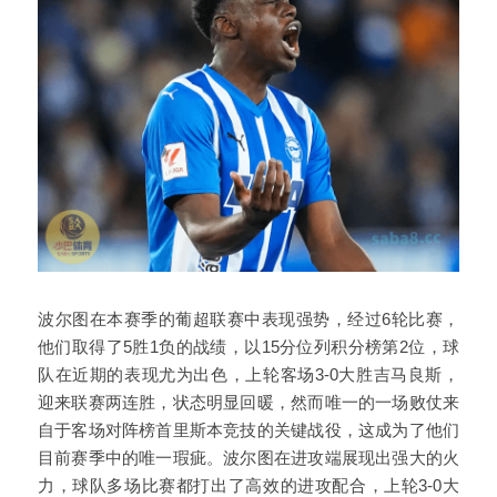
波尔图在本赛季的葡超联赛中表现强势，经过6轮比赛，
他们取得了5胜1负的战绩，以15分位列积分榜第2位，球
队在近期的表现尤为出色，上轮客场3-0大胜吉马良斯，
迎来联赛两连胜，状态明显回暖，然而唯一的一场败仗来
自于客场对阵榜首里斯本竞技的关键战役，这成为了他们
目前赛季中的唯一瑕疵。波尔图在进攻端展现出强大的火
力，球队多场比赛都打出了高效的进攻配合，上轮3-0大