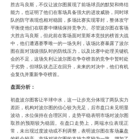
胜吉马良斯，不仅让波尔图展现了前场球员的默契和终结
能力，也证明了他们在客场具备强大的进攻威胁，同时球
队的防守表现也相对稳固，多场比赛实现零封，整体攻守
平衡使他们在联赛中继续保持竞争力。尽管波尔图在客场
大胜吉马良斯，但此前在客场面对里斯本竞技的榜首大战
中，他们遭遇赛季唯一的一场失利，该场比赛暴露了波尔
图在面对顶级强队时的防线压力，以及比赛中处理关键机
会的不足，这场失利让波尔图在争夺榜首的竞争中暂时处
于劣势，但球队状态正在回升，未来的对决中，他们有机
会复仇并重新争夺榜首。
盘面分析：
初盘波尔图客让半球中水，这一让步充分体现了两队实力
差距，机构对波尔图的信心较为充足，后市盘口未见明显
波动，水位保持在合理区间，走势平稳表明市场对波尔图
取胜的预期较为稳固。在盘口走势上，两端水位表现正
常，未出现过度波动或不利调整，表明波尔图在客场赢盘
的机会较高，市场对波尔图的支持力度较为一致，增加了