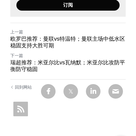
订阅
上一篇
欧罗巴推荐：曼联vs特温特；曼联主场中低水区
稳固支持大胜可期
下一篇
瑞超推荐：米亚尔比vs瓦纳默；米亚尔比攻防平
衡防守稳固
回到网站