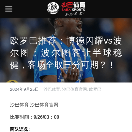
沙巴体育
平台注册
欧罗巴推荐：博德闪耀vs波
沙巴体育试玩
尔图；波尔图客让半球稳
比赛预测/赛事资讯
健，客场全取三分可期？！
联系客服
·
关于沙巴
2024年9月25日
沙巴体育,
沙巴体育官网,
欧罗巴
服务项目
沙巴体育 沙巴体育官网
比赛时间：9/26/03：00
登入/注册
两队近况：