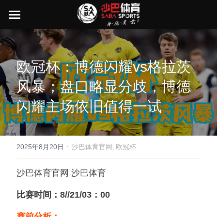
沙巴体育
平台注册
欧冠杯：
博德闪耀vs格拉茨
沙巴体育试玩
风暴；
盘口略显分歧，博德
比赛预测/赛事资讯
闪耀主场依旧值得一试
联系客服
·
关于沙巴
2025年8月20日
沙巴体育官网,
欧冠杯
服务项目
沙巴体育官网 沙巴体育
比赛时间：8//21/03：00
登入/注册
赛前分析：